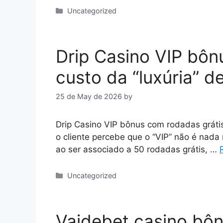
Categories
Uncategorized
Drip Casino VIP bônu
custo da “luxúria” de
25 de May de 2026
by
Drip Casino VIP bônus com rodadas grátis
o cliente percebe que o “VIP” não é nada
ao ser associado a 50 rodadas grátis, …
Categories
Uncategorized
Vaidebet casino bôn