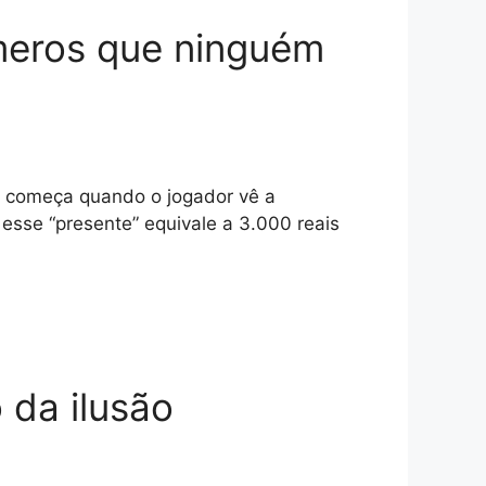
meros que ninguém
a começa quando o jogador vê a
esse “presente” equivale a 3.000 reais
 da ilusão