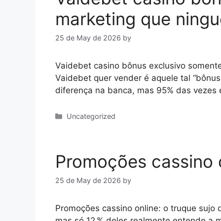
marketing que ning
25 de May de 2026
by
Vaidebet casino bônus exclusivo somente 
Vaidebet quer vender é aquele tal “bônu
diferença na banca, mas 95% das vezes
Categories
Uncategorized
Promoções cassino o
25 de May de 2026
by
Promoções cassino online: o truque sujo 
mas só 12 % deles realmente entende a m