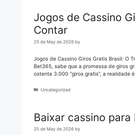
Jogos de Cassino Gi
Contar
25 de May de 2026
by
Jogos de Cassino Giros Gratis Brasil: O
Bet365, sabe que a promessa de giros gr
ostenta 3.000 “giros gratis”, a realidade 
Categories
Uncategorized
Baixar cassino para 
25 de May de 2026
by