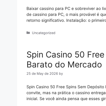
Baixar cassino para PC e sobreviver ao 
de cassino para PC, o mais provável é qu
retorno significativo. Instalação: o prime
Categories
Uncategorized
Spin Casino 50 Free
Barato do Mercado
25 de May de 2026
by
Spin Casino 50 Free Spins Sem Depósito 
convite, mas na prática o cassino entreg
inicial. Se você ainda pensa que esses g