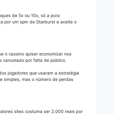
ruques de 5x ou 10x, só a pura
a por um spin de Starburst e aceite o
se o cassino quiser economizar nos
e cancelado por falta de público.
dos jogadores que usaram a estratégia
ce simples, mas o número de perdas
aiores sites costuma ser 2.000 reais por