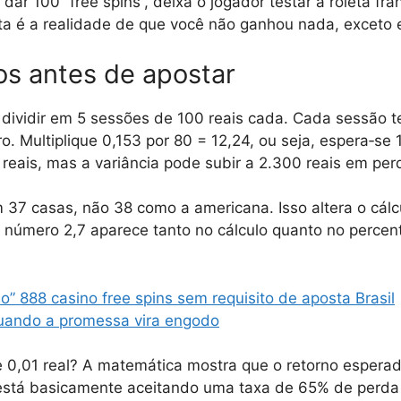
dar 100 “free spins”, deixa o jogador testar a roleta fr
ta é a realidade de que você não ganhou nada, exceto e
os antes de apostar
dividir em 5 sessões de 100 reais cada. Cada sessão t
o. Multiplique 0,153 por 80 = 12,24, ou seja, espera‑se 1
 reais, mas a variância pode subir a 2.300 reais em per
 37 casas, não 38 como a americana. Isso altera o cálc
O número 2,7 aparece tanto no cálculo quanto no percen
” 888 casino free spins sem requisito de aposta Brasil
quando a promessa vira engodo
e 0,01 real? A matemática mostra que o retorno esperad
, está basicamente aceitando uma taxa de 65% de perda 