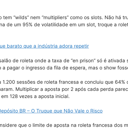
ão tem “wilds” nem “multipliers” como os slots. Não há t
na de um 95% de volatilidade em um slot, troque a rolet
ue barato que a indústria adora repetir
lão de roleta onde a taxa de “en prison” só é ativada 
o a pagar o ingresso da fila de espera, mas o show foss
u 1.200 sessões de roleta francesa e concluiu que 64% 
aram. Multiplicar a aposta por 2 após cada perda pare
em 128 vezes a aposta inicial.
Depósito BR – O Truque que Não Vale o Risco
nsidere que o limite de aposta na roleta francesa dos m