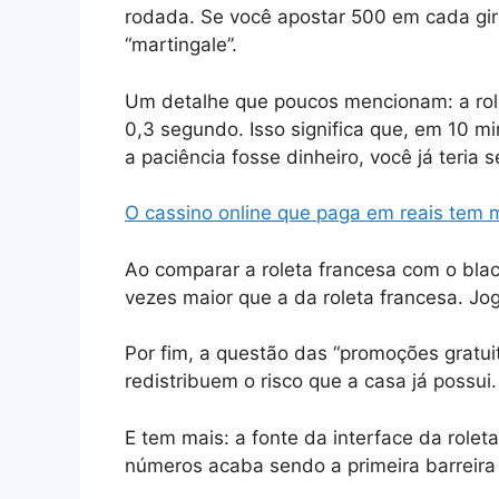
rodada. Se você apostar 500 em cada giro,
“martingale”.
Um detalhe que poucos mencionam: a role
0,3 segundo. Isso significa que, em 10 m
a paciência fosse dinheiro, você já teria 
O cassino online que paga em reais tem 
Ao comparar a roleta francesa com o bla
vezes maior que a da roleta francesa. Jog
Por fim, a questão das “promoções gratuit
redistribuem o risco que a casa já possu
E tem mais: a fonte da interface da roleta
números acaba sendo a primeira barreira 