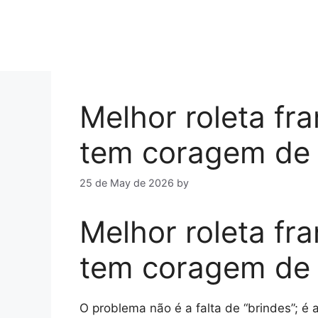
Skip
to
content
Melhor roleta fr
tem coragem de 
25 de May de 2026
by
Melhor roleta fr
tem coragem de 
O problema não é a falta de “brindes”; é 