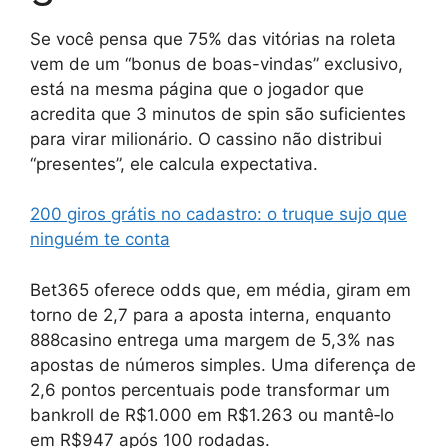
Se você pensa que 75% das vitórias na roleta
vem de um “bonus de boas-vindas” exclusivo,
está na mesma página que o jogador que
acredita que 3 minutos de spin são suficientes
para virar milionário. O cassino não distribui
“presentes”, ele calcula expectativa.
200 giros grátis no cadastro: o truque sujo que
ninguém te conta
Bet365 oferece odds que, em média, giram em
torno de 2,7 para a aposta interna, enquanto
888casino entrega uma margem de 5,3% nas
apostas de números simples. Uma diferença de
2,6 pontos percentuais pode transformar um
bankroll de R$1.000 em R$1.263 ou mantê‑lo
em R$947 após 100 rodadas.