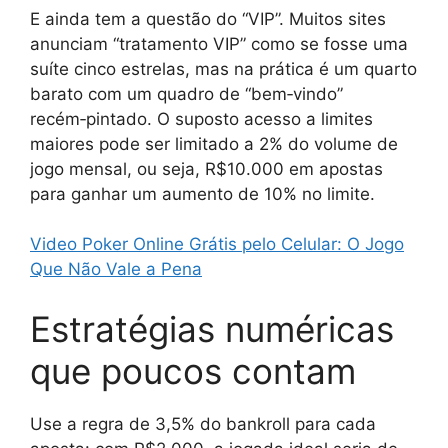
E ainda tem a questão do “VIP”. Muitos sites
anunciam “tratamento VIP” como se fosse uma
suíte cinco estrelas, mas na prática é um quarto
barato com um quadro de “bem‑vindo”
recém‑pintado. O suposto acesso a limites
maiores pode ser limitado a 2% do volume de
jogo mensal, ou seja, R$10.000 em apostas
para ganhar um aumento de 10% no limite.
Video Poker Online Grátis pelo Celular: O Jogo
Que Não Vale a Pena
Estratégias numéricas
que poucos contam
Use a regra de 3,5% do bankroll para cada