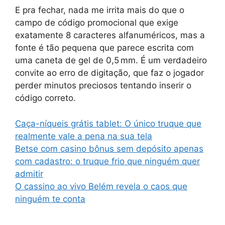
E pra fechar, nada me irrita mais do que o
campo de código promocional que exige
exatamente 8 caracteres alfanuméricos, mas a
fonte é tão pequena que parece escrita com
uma caneta de gel de 0,5 mm. É um verdadeiro
convite ao erro de digitação, que faz o jogador
perder minutos preciosos tentando inserir o
código correto.
Caça-níqueis grátis tablet: O único truque que
realmente vale a pena na sua tela
Betse com casino bônus sem depósito apenas
com cadastro: o truque frio que ninguém quer
admitir
O cassino ao vivo Belém revela o caos que
ninguém te conta