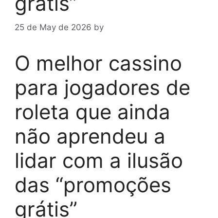
grátis”
25 de May de 2026
by
O melhor cassino
para jogadores de
roleta que ainda
não aprendeu a
lidar com a ilusão
das “promoções
grátis”