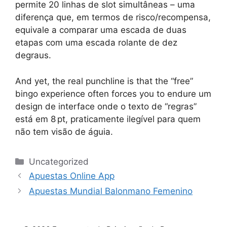
permite 20 linhas de slot simultâneas – uma
diferença que, em termos de risco/recompensa,
equivale a comparar uma escada de duas
etapas com uma escada rolante de dez
degraus.
And yet, the real punchline is that the “free”
bingo experience often forces you to endure um
design de interface onde o texto de “regras”
está em 8 pt, praticamente ilegível para quem
não tem visão de águia.
Categories
Uncategorized
Apuestas Online App
Apuestas Mundial Balonmano Femenino