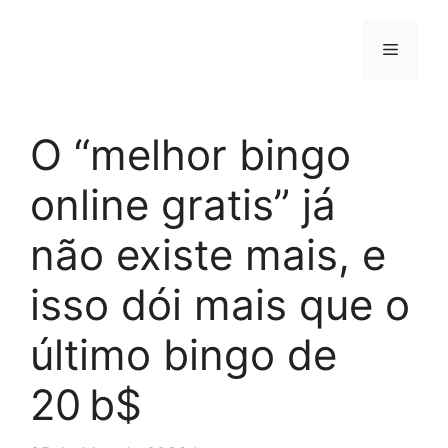
Skip
to
Menu
content
O “melhor bingo
online gratis” já
não existe mais, e
isso dói mais que o
último bingo de
20 b$