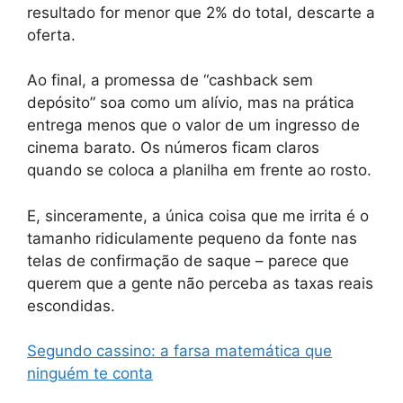
resultado for menor que 2% do total, descarte a
oferta.
Ao final, a promessa de “cashback sem
depósito” soa como um alívio, mas na prática
entrega menos que o valor de um ingresso de
cinema barato. Os números ficam claros
quando se coloca a planilha em frente ao rosto.
E, sinceramente, a única coisa que me irrita é o
tamanho ridiculamente pequeno da fonte nas
telas de confirmação de saque – parece que
querem que a gente não perceba as taxas reais
escondidas.
Segundo cassino: a farsa matemática que
ninguém te conta