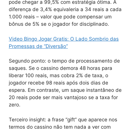
pode chegar a 99,5% com estratégia ótima. A
diferença de 3,4% equivaleria a 34 reais a cada
1.000 reais – valor que pode compensar um
bônus de 5% se o jogador for disciplinado.
Video Bingo Jogar Gratis: O Lado Sombrio das
Promessas de “Diversão”
Segundo ponto: o tempo de processamento de
saques. Se o cassino demora 48 horas para
liberar 100 reais, mas cobra 2% de taxa, o
jogador recebe 98 reais após dois dias de
espera. Em contraste, um saque instantâneo de
20 reais pode ser mais vantajoso se a taxa for
zero.
Terceiro insight: a frase “gift” que aparece nos
termos do cassino não tem nada a ver com