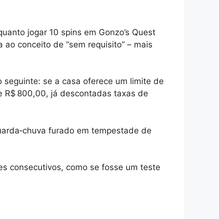
nquanto jogar 10 spins em Gonzo’s Quest
a ao conceito de “sem requisito” – mais
 seguinte: se a casa oferece um limite de
e R$ 800,00, já descontadas taxas de
 guarda‑chuva furado em tempestade de
ues consecutivos, como se fosse um teste