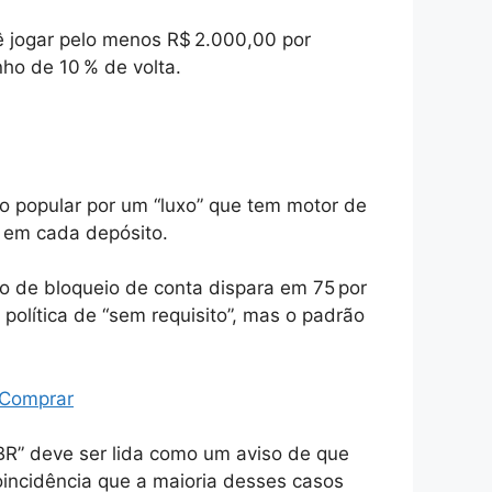
 jogar pelo menos R$ 2.000,00 por
ho de 10 % de volta.
o popular por um “luxo” que tem motor de
 em cada depósito.
co de bloqueio de conta dispara em 75 por
olítica de “sem requisito”, mas o padrão
 Comprar
 BR” deve ser lida como um aviso de que
oincidência que a maioria desses casos