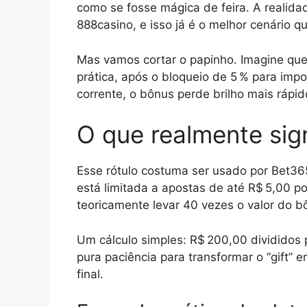
como se fosse mágica de feira. A realida
888casino, e isso já é o melhor cenário q
Mas vamos cortar o papinho. Imagine que
prática, após o bloqueio de 5 % para im
corrente, o bônus perde brilho mais rápi
O que realmente sign
Esse rótulo costuma ser usado por Bet365
está limitada a apostas de até R$ 5,00 p
teoricamente levar 40 vezes o valor do b
Um cálculo simples: R$ 200,00 divididos 
pura paciência para transformar o “gift” 
final.