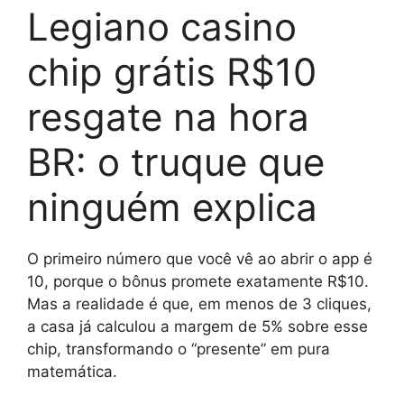
Legiano casino
chip grátis R$10
resgate na hora
BR: o truque que
ninguém explica
O primeiro número que você vê ao abrir o app é
10, porque o bônus promete exatamente R$10.
Mas a realidade é que, em menos de 3 cliques,
a casa já calculou a margem de 5% sobre esse
chip, transformando o “presente” em pura
matemática.