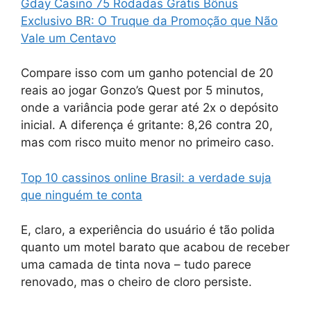
Gday Casino 75 Rodadas Grátis Bônus
Exclusivo BR: O Truque da Promoção que Não
Vale um Centavo
Compare isso com um ganho potencial de 20
reais ao jogar Gonzo’s Quest por 5 minutos,
onde a variância pode gerar até 2x o depósito
inicial. A diferença é gritante: 8,26 contra 20,
mas com risco muito menor no primeiro caso.
Top 10 cassinos online Brasil: a verdade suja
que ninguém te conta
E, claro, a experiência do usuário é tão polida
quanto um motel barato que acabou de receber
uma camada de tinta nova – tudo parece
renovado, mas o cheiro de cloro persiste.