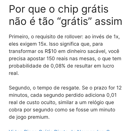
Por que o chip grátis
não é tão “grátis” assim
Primeiro, o requisito de rollover: ao invés de 1x,
eles exigem 15x. Isso significa que, para
transformar os R$10 em dinheiro sacável, você
precisa apostar 150 reais nas mesas, o que tem
probabilidade de 0,08% de resultar em lucro
real.
Segundo, o tempo de resgate. Se o prazo for 12
minutos, cada segundo perdido adiciona 0,01
real de custo oculto, similar a um relógio que
cobra por segundo como se fosse um minuto
de jogo premium.