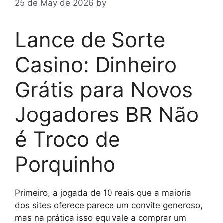
25 de May de 2026
by
Lance de Sorte
Casino: Dinheiro
Grátis para Novos
Jogadores BR Não
é Troco de
Porquinho
Primeiro, a jogada de 10 reais que a maioria
dos sites oferece parece um convite generoso,
mas na prática isso equivale a comprar um