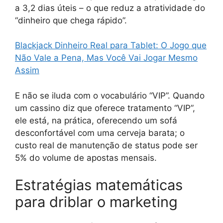
a 3,2 dias úteis – o que reduz a atratividade do
“dinheiro que chega rápido”.
Blackjack Dinheiro Real para Tablet: O Jogo que
Não Vale a Pena, Mas Você Vai Jogar Mesmo
Assim
E não se iluda com o vocabulário “VIP”. Quando
um cassino diz que oferece tratamento “VIP”,
ele está, na prática, oferecendo um sofá
desconfortável com uma cerveja barata; o
custo real de manutenção de status pode ser
5% do volume de apostas mensais.
Estratégias matemáticas
para driblar o marketing