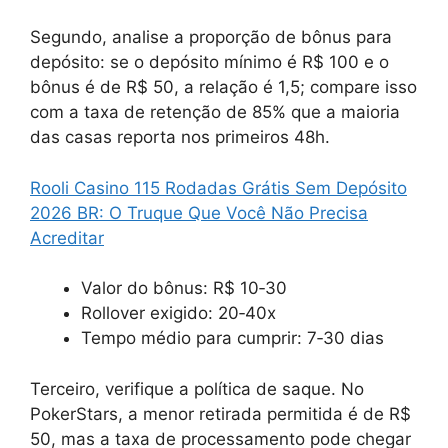
Segundo, analise a proporção de bônus para
depósito: se o depósito mínimo é R$ 100 e o
bônus é de R$ 50, a relação é 1,5; compare isso
com a taxa de retenção de 85% que a maioria
das casas reporta nos primeiros 48h.
Rooli Casino 115 Rodadas Grátis Sem Depósito
2026 BR: O Truque Que Você Não Precisa
Acreditar
Valor do bônus: R$ 10‑30
Rollover exigido: 20‑40x
Tempo médio para cumprir: 7‑30 dias
Terceiro, verifique a política de saque. No
PokerStars, a menor retirada permitida é de R$
50, mas a taxa de processamento pode chegar