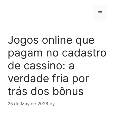
Skip
to
Menu
content
Jogos online que
pagam no cadastro
de cassino: a
verdade fria por
trás dos bônus
25 de May de 2026
by