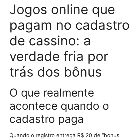
Jogos online que
pagam no cadastro
de cassino: a
verdade fria por
trás dos bônus
O que realmente
acontece quando o
cadastro paga
Quando o registro entrega R$ 20 de “bonus