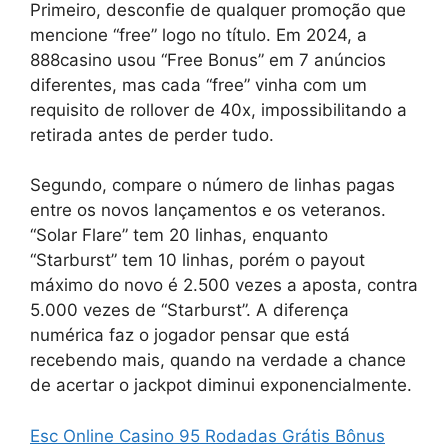
Primeiro, desconfie de qualquer promoção que
mencione “free” logo no título. Em 2024, a
888casino usou “Free Bonus” em 7 anúncios
diferentes, mas cada “free” vinha com um
requisito de rollover de 40x, impossibilitando a
retirada antes de perder tudo.
Segundo, compare o número de linhas pagas
entre os novos lançamentos e os veteranos.
“Solar Flare” tem 20 linhas, enquanto
“Starburst” tem 10 linhas, porém o payout
máximo do novo é 2.500 vezes a aposta, contra
5.000 vezes de “Starburst”. A diferença
numérica faz o jogador pensar que está
recebendo mais, quando na verdade a chance
de acertar o jackpot diminui exponencialmente.
Esc Online Casino 95 Rodadas Grátis Bônus