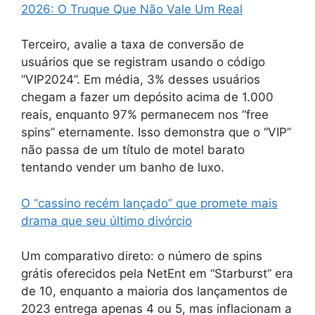
2026: O Truque Que Não Vale Um Real
Terceiro, avalie a taxa de conversão de
usuários que se registram usando o código
“VIP2024”. Em média, 3% desses usuários
chegam a fazer um depósito acima de 1.000
reais, enquanto 97% permanecem nos “free
spins” eternamente. Isso demonstra que o “VIP”
não passa de um título de motel barato
tentando vender um banho de luxo.
O “cassino recém lançado” que promete mais
drama que seu último divórcio
Um comparativo direto: o número de spins
grátis oferecidos pela NetEnt em “Starburst” era
de 10, enquanto a maioria dos lançamentos de
2023 entrega apenas 4 ou 5, mas inflacionam a