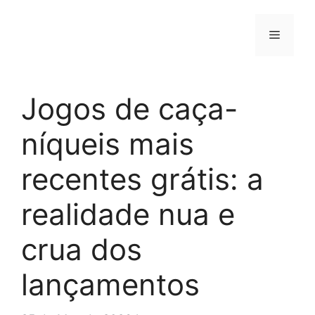
Skip
to
Menu
content
Jogos de caça-
níqueis mais
recentes grátis: a
realidade nua e
crua dos
lançamentos