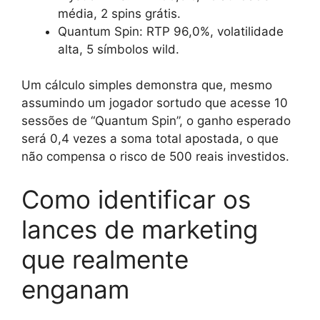
média, 2 spins grátis.
Quantum Spin: RTP 96,0%, volatilidade
alta, 5 símbolos wild.
Um cálculo simples demonstra que, mesmo
assumindo um jogador sortudo que acesse 10
sessões de “Quantum Spin”, o ganho esperado
será 0,4 vezes a soma total apostada, o que
não compensa o risco de 500 reais investidos.
Como identificar os
lances de marketing
que realmente
enganam