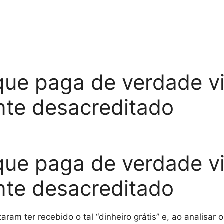
que paga de verdade vi
nte desacreditado
que paga de verdade vi
nte desacreditado
taram ter recebido o tal “dinheiro grátis” e, ao analisar