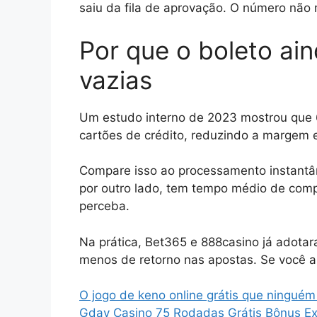
saiu da fila de aprovação. O número não 
Por que o boleto ai
vazias
Um estudo interno de 2023 mostrou que 
cartões de crédito, reduzindo a margem 
Compare isso ao processamento instantân
por outro lado, tem tempo médio de compe
perceba.
Na prática, Bet365 e 888casino já adota
menos de retorno nas apostas. Se você a
O jogo de keno online grátis que ningué
Gday Casino 75 Rodadas Grátis Bônus Ex