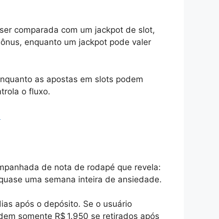
 ser comparada com um jackpot de slot,
bônus, enquanto um jackpot pode valer
, enquanto as apostas em slots podem
rola o fluxo.
l
companhada de nota de rodapé que revela:
— quase uma semana inteira de ansiedade.
 dias após o depósito. Se o usuário
dem somente R$ 1.950 se retirados após