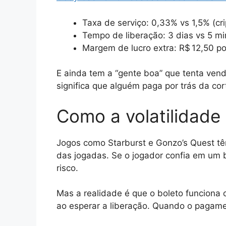
Taxa de serviço: 0,33% vs 1,5% (cri
Tempo de liberação: 3 dias vs 5 m
Margem de lucro extra: R$ 12,50 po
E ainda tem a “gente boa” que tenta vende
significa que alguém paga por trás da cor
Como a volatilidade 
Jogos como Starburst e Gonzo’s Quest tê
das jogadas. Se o jogador confia em um 
risco.
Mas a realidade é que o boleto funciona 
ao esperar a liberação. Quando o pagame