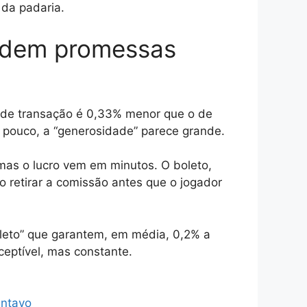
 da padaria.
endem promessas
 de transação é 0,33% menor que o de
 pouco, a “generosidade” parece grande.
as o lucro vem em minutos. O boleto,
o retirar a comissão antes que o jogador
oleto” que garantem, em média, 0,2% a
eptível, mas constante.
entavo