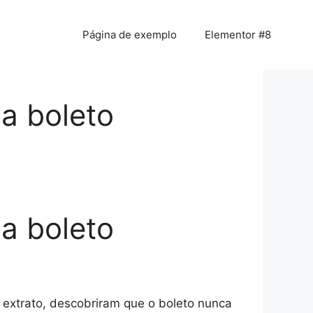
Página de exemplo
Elementor #8
a boleto
a boleto
 o extrato, descobriram que o boleto nunca