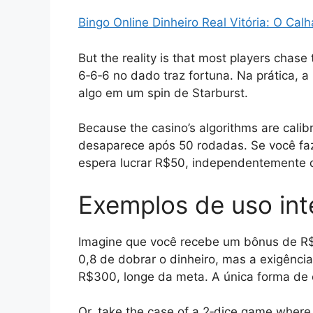
Bingo Online Dinheiro Real Vitória: O Ca
But the reality is that most players cha
6‑6‑6 no dado traz fortuna. Na prática, 
algo em um spin de Starburst.
Because the casino’s algorithms are cali
desaparece após 50 rodadas. Se você faz
espera lucrar R$50, independentemente 
Exemplos de uso int
Imagine que você recebe um bônus de R$
0,8 de dobrar o dinheiro, mas a exigênci
R$300, longe da meta. A única forma de cu
Or, take the case of a 2‑dice game where