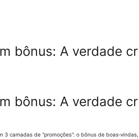
m bônus: A verdade c
m bônus: A verdade c
em 3 camadas de “promoções”: o bônus de boas‑vindas, 