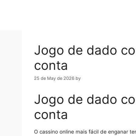
Skip
to
content
Jogo de dado co
conta
25 de May de 2026
by
Jogo de dado co
conta
O cassino online mais fácil de enganar t