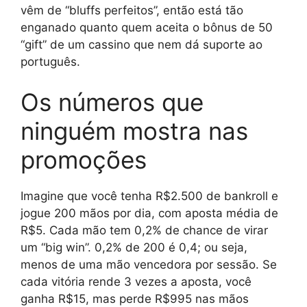
vêm de “bluffs perfeitos”, então está tão
enganado quanto quem aceita o bônus de 50
“gift” de um cassino que nem dá suporte ao
português.
Os números que
ninguém mostra nas
promoções
Imagine que você tenha R$2.500 de bankroll e
jogue 200 mãos por dia, com aposta média de
R$5. Cada mão tem 0,2% de chance de virar
um “big win”. 0,2% de 200 é 0,4; ou seja,
menos de uma mão vencedora por sessão. Se
cada vitória rende 3 vezes a aposta, você
ganha R$15, mas perde R$995 nas mãos