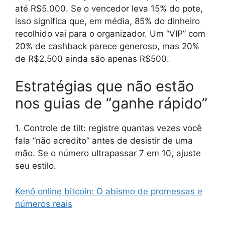
até R$5.000. Se o vencedor leva 15% do pote,
isso significa que, em média, 85% do dinheiro
recolhido vai para o organizador. Um “VIP” com
20% de cashback parece generoso, mas 20%
de R$2.500 ainda são apenas R$500.
Estratégias que não estão
nos guias de “ganhe rápido”
1. Controle de tilt: registre quantas vezes você
fala “não acredito” antes de desistir de uma
mão. Se o número ultrapassar 7 em 10, ajuste
seu estilo.
Kenô online bitcoin: O abismo de promessas e
números reais