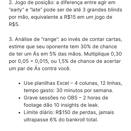
2. Jogo de posição: a diferença entre agir em
“early” e “late” pode ser de até 3 grandes blinds
por mão, equivalente a R$15 em um jogo de
R$5.
3. Análise de “range”: ao invés de contar cartas,
estime que seu oponente tem 30% de chance
de ter um Ás em 5% das mãos. Multiplique 0,30
por 0,05 = 0,015, ou 1,5% de chance de acertar
um par de Ás contra você.
Use planilhas Excel – 4 colunas, 12 linhas,
tempo gasto: 30 minutos por semana.
Grave sessões no OBS – 2 horas de
footage dão 10 insights de leak.
Limite diário: R$150 de perdas, jamais
ultrapasse 6% do bankroll total.