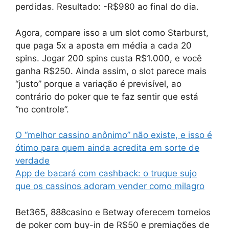
perdidas. Resultado: -R$980 ao final do dia.
Agora, compare isso a um slot como Starburst,
que paga 5x a aposta em média a cada 20
spins. Jogar 200 spins custa R$1.000, e você
ganha R$250. Ainda assim, o slot parece mais
“justo” porque a variação é previsível, ao
contrário do poker que te faz sentir que está
“no controle”.
O “melhor cassino anônimo” não existe, e isso é
ótimo para quem ainda acredita em sorte de
verdade
App de bacará com cashback: o truque sujo
que os cassinos adoram vender como milagro
Bet365, 888casino e Betway oferecem torneios
de poker com buy-in de R$50 e premiações de