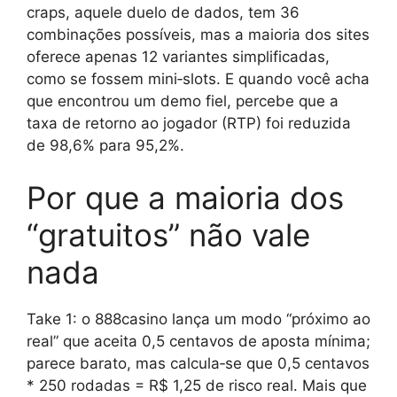
craps, aquele duelo de dados, tem 36
combinações possíveis, mas a maioria dos sites
oferece apenas 12 variantes simplificadas,
como se fossem mini‑slots. E quando você acha
que encontrou um demo fiel, percebe que a
taxa de retorno ao jogador (RTP) foi reduzida
de 98,6% para 95,2%.
Por que a maioria dos
“gratuitos” não vale
nada
Take 1: o 888casino lança um modo “próximo ao
real” que aceita 0,5 centavos de aposta mínima;
parece barato, mas calcula‑se que 0,5 centavos
* 250 rodadas = R$ 1,25 de risco real. Mais que