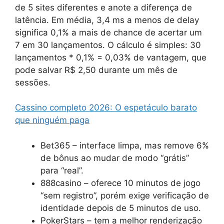
de 5 sites diferentes e anote a diferença de
latência. Em média, 3,4 ms a menos de delay
significa 0,1% a mais de chance de acertar um
7 em 30 lançamentos. O cálculo é simples: 30
lançamentos * 0,1% = 0,03% de vantagem, que
pode salvar R$ 2,50 durante um mês de
sessões.
Cassino completo 2026: O espetáculo barato
que ninguém paga
Bet365 – interface limpa, mas remove 6%
de bônus ao mudar de modo “grátis”
para “real”.
888casino – oferece 10 minutos de jogo
“sem registro”, porém exige verificação de
identidade depois de 5 minutos de uso.
PokerStars – tem a melhor renderização