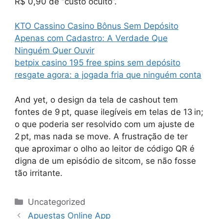
R$ 0,90 de “custo oculto”.
KTO Cassino Casino Bônus Sem Depósito
Apenas com Cadastro: A Verdade Que
Ninguém Quer Ouvir
betpix casino 195 free spins sem depósito
resgate agora: a jogada fria que ninguém conta
And yet, o design da tela de cashout tem
fontes de 9 pt, quase ilegíveis em telas de 13 in;
o que poderia ser resolvido com um ajuste de
2 pt, mas nada se move. A frustração de ter
que aproximar o olho ao leitor de código QR é
digna de um episódio de sitcom, se não fosse
tão irritante.
Categories
Uncategorized
Apuestas Online App