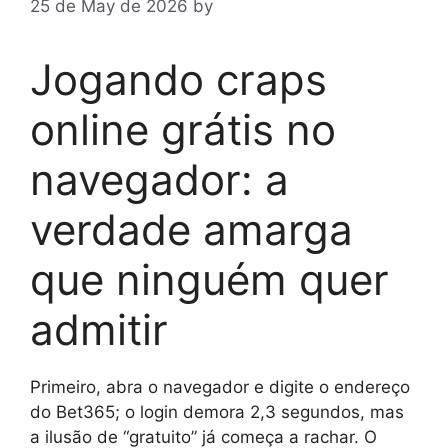
25 de May de 2026
by
Jogando craps
online grátis no
navegador: a
verdade amarga
que ninguém quer
admitir
Primeiro, abra o navegador e digite o endereço
do Bet365; o login demora 2,3 segundos, mas
a ilusão de “gratuito” já começa a rachar. O