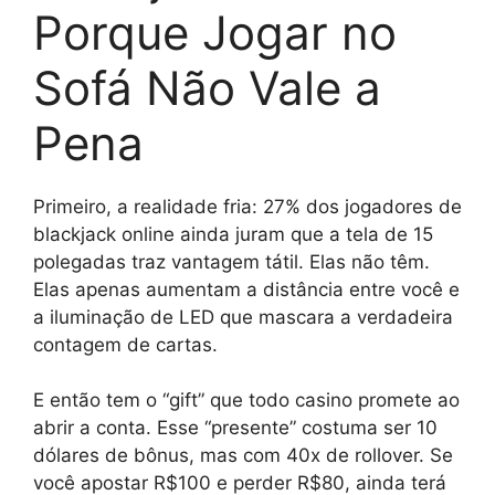
Porque Jogar no
Sofá Não Vale a
Pena
Primeiro, a realidade fria: 27% dos jogadores de
blackjack online ainda juram que a tela de 15
polegadas traz vantagem tátil. Elas não têm.
Elas apenas aumentam a distância entre você e
a iluminação de LED que mascara a verdadeira
contagem de cartas.
E então tem o “gift” que todo casino promete ao
abrir a conta. Esse “presente” costuma ser 10
dólares de bônus, mas com 40x de rollover. Se
você apostar R$100 e perder R$80, ainda terá