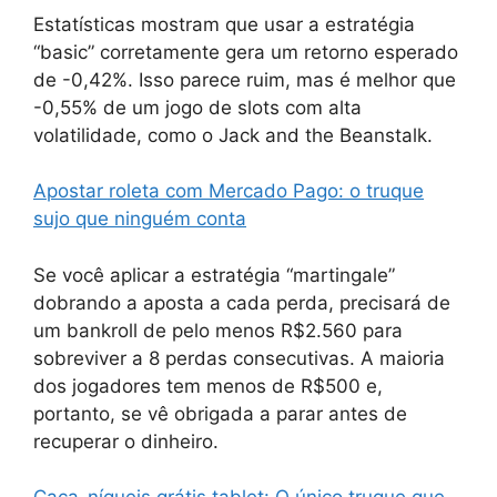
Estatísticas mostram que usar a estratégia
“basic” corretamente gera um retorno esperado
de -0,42%. Isso parece ruim, mas é melhor que
-0,55% de um jogo de slots com alta
volatilidade, como o Jack and the Beanstalk.
Apostar roleta com Mercado Pago: o truque
sujo que ninguém conta
Se você aplicar a estratégia “martingale”
dobrando a aposta a cada perda, precisará de
um bankroll de pelo menos R$2.560 para
sobreviver a 8 perdas consecutivas. A maioria
dos jogadores tem menos de R$500 e,
portanto, se vê obrigada a parar antes de
recuperar o dinheiro.