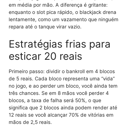
em média por mão. A diferença é gritante:
enquanto o slot pica rápido, o blackjack drena
lentamente, como um vazamento que ninguém
repara até o tanque virar vazio.
Estratégias frias para
esticar 20 reais
Primeiro passo: dividir o bankroll em 4 blocos
de 5 reais. Cada bloco representa uma “vida”
no jogo, e ao perder um bloco, você ainda tem
três chances. Se em 8 mãos você perder 4
blocos, a taxa de falha será 50%, o que
significa que 2 blocos ainda podem render até
12 reais se você alcançar 70% de vitórias em
mãos de 2,5 reais.