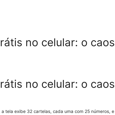
átis no celular: o cao
átis no celular: o cao
p, a tela exibe 32 cartelas, cada uma com 25 números, e