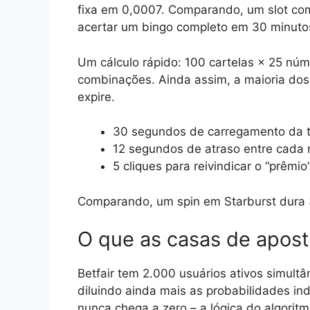
fixa em 0,0007. Comparando, um slot com
acertar um bingo completo em 30 minuto
Um cálculo rápido: 100 cartelas × 25 nú
combinações. Ainda assim, a maioria dos
expire.
30 segundos de carregamento da tel
12 segundos de atraso entre cada
5 cliques para reivindicar o “prêmi
Comparando, um spin em Starburst dura 3
O que as casas de apos
Betfair tem 2.000 usuários ativos simult
diluindo ainda mais as probabilidades ind
nunca chega a zero – a lógica do algorit