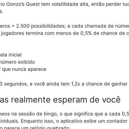
o Gonzo’s Quest tem volatilidade alta, então perder 
s.
meros = 2.500 possibilidades; a cada chamada de núme
 jogadores termina com menos de 0,5% de chance de co
a inicial
 número exibido
o” que nunca aparece
 segundos, e você ainda tem 1,2x a chance de ganhar 
tas realmente esperam de você
âneos na sessão de bingo, o que significa que a cada 
ividuais. Enquanto isso, o aplicativo exibe um contador
mo parece um relógio quebrado.