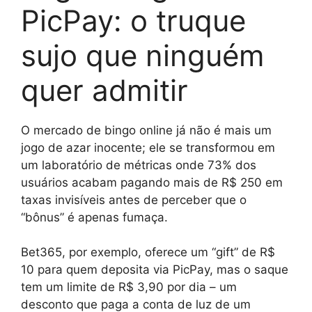
PicPay: o truque
sujo que ninguém
quer admitir
O mercado de bingo online já não é mais um
jogo de azar inocente; ele se transformou em
um laboratório de métricas onde 73% dos
usuários acabam pagando mais de R$ 250 em
taxas invisíveis antes de perceber que o
“bônus” é apenas fumaça.
Bet365, por exemplo, oferece um “gift” de R$
10 para quem deposita via PicPay, mas o saque
tem um limite de R$ 3,90 por dia – um
desconto que paga a conta de luz de um