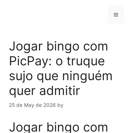
Skip
to
Menu
content
Jogar bingo com
PicPay: o truque
sujo que ninguém
quer admitir
25 de May de 2026
by
Jogar bingo com