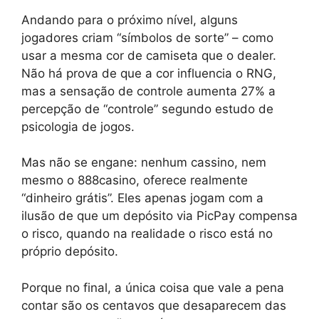
Andando para o próximo nível, alguns
jogadores criam “símbolos de sorte” – como
usar a mesma cor de camiseta que o dealer.
Não há prova de que a cor influencia o RNG,
mas a sensação de controle aumenta 27% a
percepção de “controle” segundo estudo de
psicologia de jogos.
Mas não se engane: nenhum cassino, nem
mesmo o 888casino, oferece realmente
“dinheiro grátis”. Eles apenas jogam com a
ilusão de que um depósito via PicPay compensa
o risco, quando na realidade o risco está no
próprio depósito.
Porque no final, a única coisa que vale a pena
contar são os centavos que desaparecem das