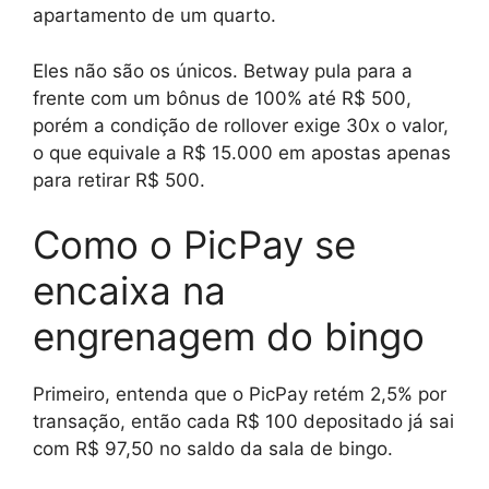
apartamento de um quarto.
Eles não são os únicos. Betway pula para a
frente com um bônus de 100% até R$ 500,
porém a condição de rollover exige 30x o valor,
o que equivale a R$ 15.000 em apostas apenas
para retirar R$ 500.
Como o PicPay se
encaixa na
engrenagem do bingo
Primeiro, entenda que o PicPay retém 2,5% por
transação, então cada R$ 100 depositado já sai
com R$ 97,50 no saldo da sala de bingo.