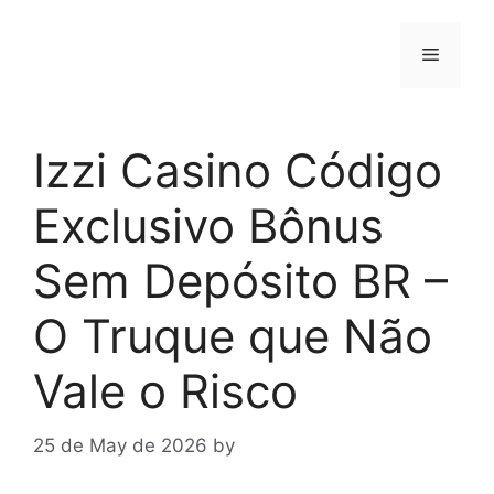
Skip
to
Menu
content
Izzi Casino Código
Exclusivo Bônus
Sem Depósito BR –
O Truque que Não
Vale o Risco
25 de May de 2026
by