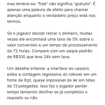
mas lembre‑se: “free” não significa “gratuito”. É
apenas uma palavra de efeito para chamar
atenção enquanto o verdadeiro preço está nos
termos.
Se o jogador decidir retirar o dinheiro, muitas
vezes ele encontrará uma taxa de 5% sobre o
valor convertido e um tempo de processamento
de 72 horas. Compare com um saque padrão
de R$100 que leva 24h sem taxa.
Um detalhe irritante: a interface do cassino
exibe a contagem regressiva do rollover em um
fonte de 8 pt, quase impossível de ler em telas
de 13 polegadas. Isso faz o jogador perder
tempo tentando decifrar se já completou o
requisito ou não.