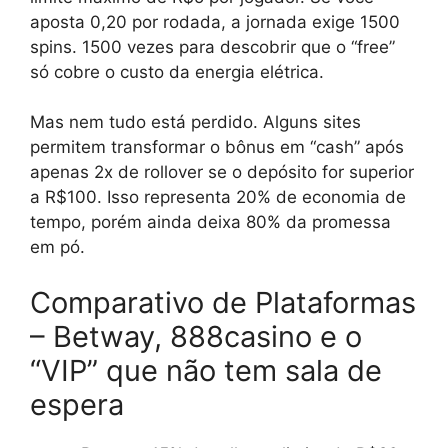
aposta 0,20 por rodada, a jornada exige 1500
spins. 1500 vezes para descobrir que o “free”
só cobre o custo da energia elétrica.
Mas nem tudo está perdido. Alguns sites
permitem transformar o bônus em “cash” após
apenas 2x de rollover se o depósito for superior
a R$100. Isso representa 20% de economia de
tempo, porém ainda deixa 80% da promessa
em pó.
Comparativo de Plataformas
– Betway, 888casino e o
“VIP” que não tem sala de
espera