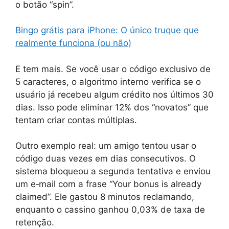
o botão “spin”.
Bingo grátis para iPhone: O único truque que
realmente funciona (ou não)
E tem mais. Se você usar o código exclusivo de
5 caracteres, o algoritmo interno verifica se o
usuário já recebeu algum crédito nos últimos 30
dias. Isso pode eliminar 12% dos “novatos” que
tentam criar contas múltiplas.
Outro exemplo real: um amigo tentou usar o
código duas vezes em dias consecutivos. O
sistema bloqueou a segunda tentativa e enviou
um e‑mail com a frase “Your bonus is already
claimed”. Ele gastou 8 minutos reclamando,
enquanto o cassino ganhou 0,03% de taxa de
retenção.