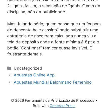
2 sigma. Assim, a sensação de “ganhar” vem da
disciplina, não da publicidade.
Mas, falando sério, quem pensa que um “cupom
de desconto hoje cassino” pode substituir uma
estratégia de risco bem calculada nunca viu a
tela de depósito onde a fonte mínima é 8 pt e o
botão “Confirmar” tem cor quase invisível. É
frustrante demais.
Categories
Uncategorized
Apuestas Online App
Apuestas Mundial Balonmano Femenino
© 2026 Ferramenta de Priorização de Processos
•
Built with
GeneratePress