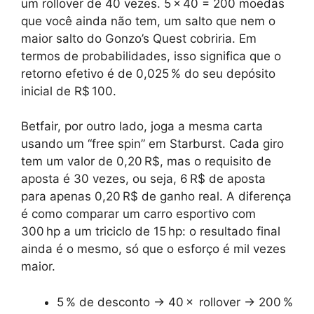
um rollover de 40 vezes. 5 × 40 = 200 moedas
que você ainda não tem, um salto que nem o
maior salto do Gonzo’s Quest cobriria. Em
termos de probabilidades, isso significa que o
retorno efetivo é de 0,025 % do seu depósito
inicial de R$ 100.
Betfair, por outro lado, joga a mesma carta
usando um “free spin” em Starburst. Cada giro
tem um valor de 0,20 R$, mas o requisito de
aposta é 30 vezes, ou seja, 6 R$ de aposta
para apenas 0,20 R$ de ganho real. A diferença
é como comparar um carro esportivo com
300 hp a um triciclo de 15 hp: o resultado final
ainda é o mesmo, só que o esforço é mil vezes
maior.
5 % de desconto → 40 × rollover → 200 %