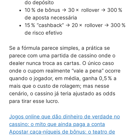
do depósito
10 % de bônus → 30 × rollover → 300 %
de aposta necessária
15 % “cashback” → 20 × rollover → 300 %
de risco efetivo
Se a fórmula parece simples, a prática se
parece com uma partida de cassino onde o
dealer nunca troca as cartas. O único caso
onde o cupom realmente “vale a pena” ocorre
quando o jogador, em média, ganha 0,5 % a
mais que o custo de rolagem; mas nesse
cenário, o cassino já teria ajustado as odds
para tirar esse lucro.
Jogos online que dão dinheiro de verdade no
cassino: o mito que ainda paga a conta
Apostar caça‑níqueis de bônus: o teatro de