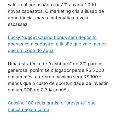
valor real por usuário cai 7 % a cada 1 000
novos cadastros. O marketing cria a ilusão de
abundância, mas a matemática revela
escassez.
Lucky Nugget Casino bônus sem depósito
apenas com cadastro: a ilusão que vale menos
que um copo de água
Uma estratégia de “cashback” de 2 % parece
generosa, porém se o jogador perde R$ 5 000
em um mês, o retorno máximo será R$ 100 –
menos que o custo de oportunidade de investir
em um CDB de 0,7 % ao mês.
Cassino 100 reais grátis: o “presente” que
nunca paga a conta