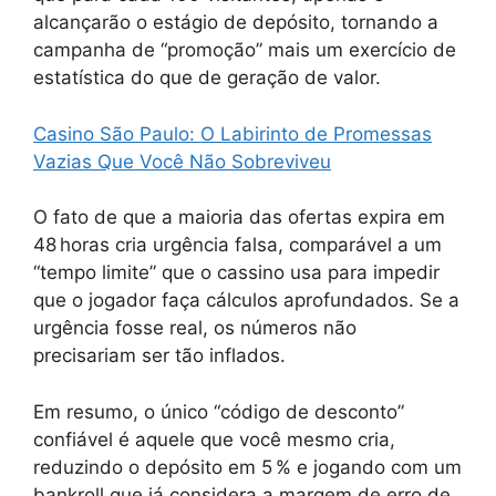
alcançarão o estágio de depósito, tornando a
campanha de “promoção” mais um exercício de
estatística do que de geração de valor.
Casino São Paulo: O Labirinto de Promessas
Vazias Que Você Não Sobreviveu
O fato de que a maioria das ofertas expira em
48 horas cria urgência falsa, comparável a um
“tempo limite” que o cassino usa para impedir
que o jogador faça cálculos aprofundados. Se a
urgência fosse real, os números não
precisariam ser tão inflados.
Em resumo, o único “código de desconto”
confiável é aquele que você mesmo cria,
reduzindo o depósito em 5 % e jogando com um
bankroll que já considera a margem de erro de