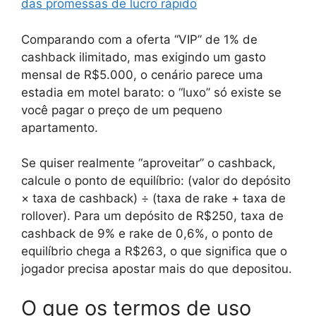
das promessas de lucro rápido
Comparando com a oferta “VIP” de 1% de
cashback ilimitado, mas exigindo um gasto
mensal de R$5.000, o cenário parece uma
estadia em motel barato: o “luxo” só existe se
você pagar o preço de um pequeno
apartamento.
Se quiser realmente “aproveitar” o cashback,
calcule o ponto de equilíbrio: (valor do depósito
× taxa de cashback) ÷ (taxa de rake + taxa de
rollover). Para um depósito de R$250, taxa de
cashback de 9% e rake de 0,6%, o ponto de
equilíbrio chega a R$263, o que significa que o
jogador precisa apostar mais do que depositou.
O que os termos de uso