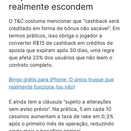
realmente escondem
O T&C costuma mencionar que “cashback será
creditado em forma de bônus não sacável”. Em
termos práticos, isso obriga o jogador a
converter R$15 de cashback em créditos de
aposta que expiram após 30 dias, uma regra
que afeta 23% dos usuários que não leem o
contrato completo.
Bingo grátis para iPhone: O único truque que
realmente funciona (ou não)
E ainda tem a cláusula “sujeito a alterações
sem aviso prévio”. Na prática, 5 em cada 10
cassinos aumentam a taxa de rake em 0,3%
após o primeiro mês de operação, reduzindo
ainda mais o benefício original.