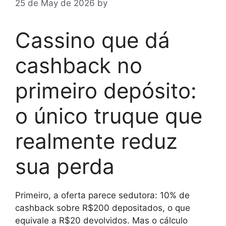
25 de May de 2026
by
Cassino que dá
cashback no
primeiro depósito:
o único truque que
realmente reduz
sua perda
Primeiro, a oferta parece sedutora: 10% de
cashback sobre R$200 depositados, o que
equivale a R$20 devolvidos. Mas o cálculo