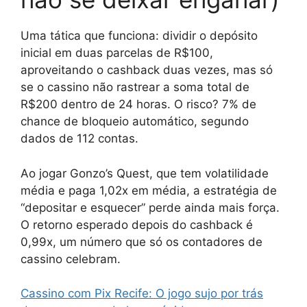
Uma tática que funciona: dividir o depósito
inicial em duas parcelas de R$100,
aproveitando o cashback duas vezes, mas só
se o cassino não rastrear a soma total de
R$200 dentro de 24 horas. O risco? 7% de
chance de bloqueio automático, segundo
dados de 112 contas.
Ao jogar Gonzo’s Quest, que tem volatilidade
média e paga 1,02x em média, a estratégia de
“depositar e esquecer” perde ainda mais força.
O retorno esperado depois do cashback é
0,99x, um número que só os contadores de
cassino celebram.
Cassino com Pix Recife: O jogo sujo por trás