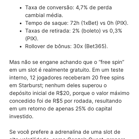
Taxa de conversão: 4,7% de perda
cambial média.
Tempo de saque: 72h (1xBet) vs 0h (PIX).
Taxas de retirada: 2% (boleto) vs 0,3%
(PIX).
Rollover de bônus: 30x (Bet365).
Mas não se engane achando que o “free spin”
em um slot é realmente gratuito. Em um teste
interno, 12 jogadores receberam 20 free spins
em Starburst; nenhum deles superou o
depósito inicial de R$20, porque o valor máximo
concedido foi de R$5 por rodada, resultando
em um retorno de apenas 25% do capital
investido.
Se você prefere a adrenalina de uma slot de