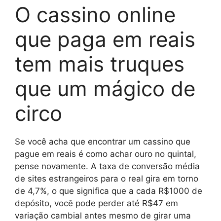
O cassino online
que paga em reais
tem mais truques
que um mágico de
circo
Se você acha que encontrar um cassino que
pague em reais é como achar ouro no quintal,
pense novamente. A taxa de conversão média
de sites estrangeiros para o real gira em torno
de 4,7%, o que significa que a cada R$1000 de
depósito, você pode perder até R$47 em
variação cambial antes mesmo de girar uma