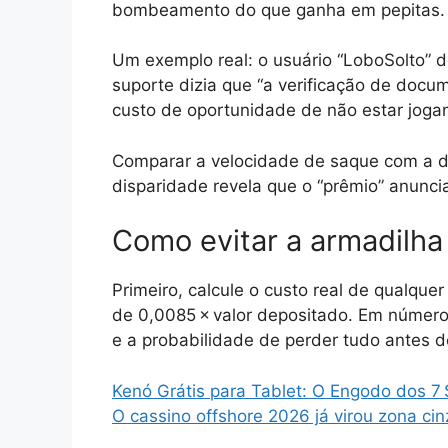
bombeamento do que ganha em pepitas.
Um exemplo real: o usuário “LoboSolto” 
suporte dizia que “a verificação de docum
custo de oportunidade de não estar joga
Comparar a velocidade de saque com a de
disparidade revela que o “prêmio” anunc
Como evitar a armadilha
Primeiro, calcule o custo real de qualque
de 0,0085 × valor depositado. Em números
e a probabilidade de perder tudo antes de
Kenó Grátis para Tablet: O Engodo dos 
O cassino offshore 2026 já virou zona ci