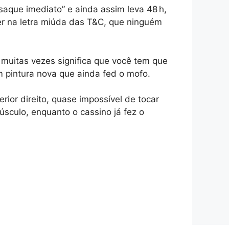
saque imediato” e ainda assim leva 48 h,
er na letra miúda das T&C, que ninguém
 muitas vezes significa que você tem que
m pintura nova que ainda fed o mofo.
rior direito, quase impossível de tocar
úsculo, enquanto o cassino já fez o