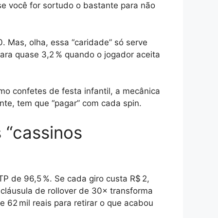
se você for sortudo o bastante para não
. Mas, olha, essa “caridade” só serve
ara quase 3,2 % quando o jogador aceita
o confetes de festa infantil, a mecânica
nte, tem que “pagar” com cada spin.
 “cassinos
P de 96,5 %. Se cada giro custa R$ 2,
 cláusula de rollover de 30× transforma
 62 mil reais para retirar o que acabou