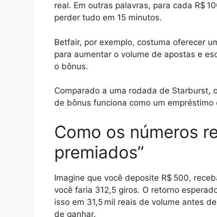
real. Em outras palavras, para cada R$ 1
perder tudo em 15 minutos.
Betfair, por exemplo, costuma oferecer u
para aumentar o volume de apostas e esc
o bônus.
Comparado a uma rodada de Starburst, on
de bônus funciona como um empréstimo co
Como os números re
premiados”
Imagine que você deposite R$ 500, receb
você faria 312,5 giros. O retorno esperad
isso em 31,5 mil reais de volume antes de
de ganhar.