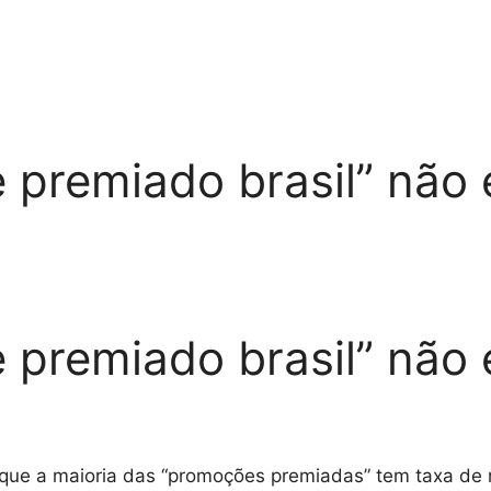
e premiado brasil” não 
e premiado brasil” não 
que a maioria das “promoções premiadas” tem taxa de r