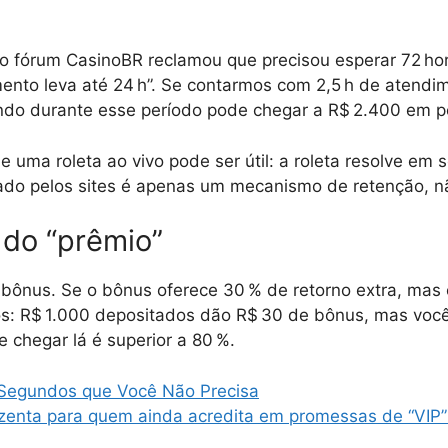
do fórum CasinoBR reclamou que precisou esperar 72 hor
ento leva até 24 h”. Se contarmos com 2,5 h de atendim
ndo durante esse período pode chegar a R$ 2.400 em pe
 uma roleta ao vivo pode ser útil: a roleta resolve em
iado pelos sites é apenas um mecanismo de retenção, n
 do “prêmio”
r bônus. Se o bônus oferece 30 % de retorno extra, mas 
: R$ 1.000 depositados dão R$ 30 de bônus, mas você p
 chegar lá é superior a 80 %.
7 Segundos que Você Não Precisa
nzenta para quem ainda acredita em promessas de “VIP” 