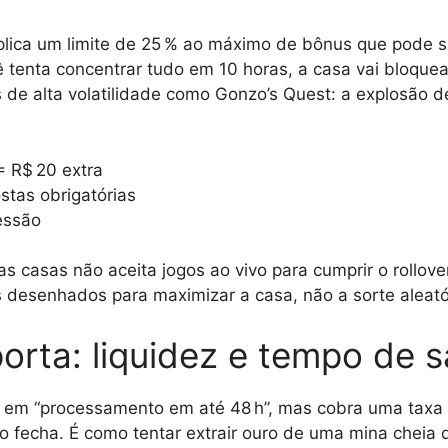
plica um limite de 25 % ao máximo de bônus que pode s
ê tenta concentrar tudo em 10 horas, a casa vai bloquear
s de alta volatilidade como Gonzo’s Quest: a explosã
 R$ 20 extra
stas obrigatórias
essão
s casas não aceita jogos ao vivo para cumprir o rollover
s desenhados para maximizar a casa, não a sorte aleató
orta: liquidez e tempo de 
a em “processamento em até 48 h”, mas cobra uma taxa 
 fecha. É como tentar extrair ouro de uma mina cheia 