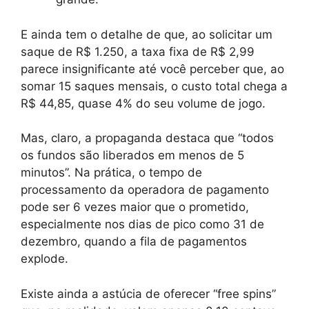
E ainda tem o detalhe de que, ao solicitar um
saque de R$ 1.250, a taxa fixa de R$ 2,99
parece insignificante até você perceber que, ao
somar 15 saques mensais, o custo total chega a
R$ 44,85, quase 4% do seu volume de jogo.
Mas, claro, a propaganda destaca que “todos
os fundos são liberados em menos de 5
minutos”. Na prática, o tempo de
processamento da operadora de pagamento
pode ser 6 vezes maior que o prometido,
especialmente nos dias de pico como 31 de
dezembro, quando a fila de pagamentos
explode.
Existe ainda a astúcia de oferecer “free spins”