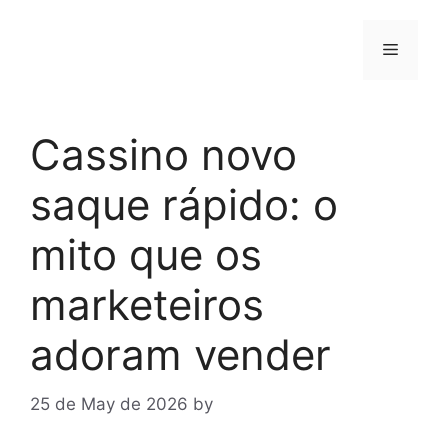
Skip
to
Menu
content
Cassino novo
saque rápido: o
mito que os
marketeiros
adoram vender
25 de May de 2026
by