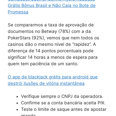
Grátis Bônus Brasil e Não Caia no Bote de
Promessa
Se compararmos a taxa de aprovação de
documentos no Betway (78%) com a da
PokerStars (92%), vemos que nem todos os
casinos dão o mesmo nível de “rapidez”. A
diferença de 14 pontos porcentuais pode
significar 14 horas a menos de espera para
quem tem paciência de um santo.
O app de blackjack grátis para android que
destrói ilusões de vitória instantânea
Verifique sempre o CNPJ da operadora.
Confirme se a conta bancária aceita PIX.
Teste o limite de saque antes de apostar
grande.