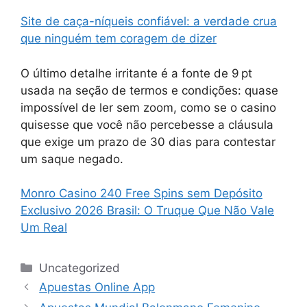
Site de caça-níqueis confiável: a verdade crua
que ninguém tem coragem de dizer
O último detalhe irritante é a fonte de 9 pt
usada na seção de termos e condições: quase
impossível de ler sem zoom, como se o casino
quisesse que você não percebesse a cláusula
que exige um prazo de 30 dias para contestar
um saque negado.
Monro Casino 240 Free Spins sem Depósito
Exclusivo 2026 Brasil: O Truque Que Não Vale
Um Real
Categories
Uncategorized
Apuestas Online App