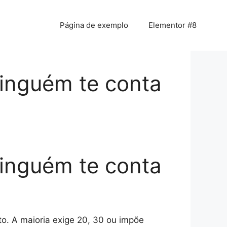
Página de exemplo
Elementor #8
ninguém te conta
ninguém te conta
to. A maioria exige 20, 30 ou impõe