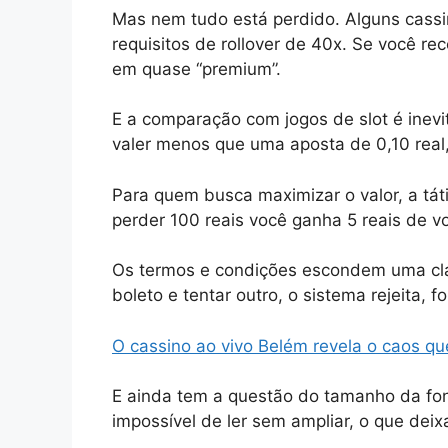
Mas nem tudo está perdido. Alguns cassi
requisitos de rollover de 40x. Se você rec
em quase “premium”.
E a comparação com jogos de slot é inevi
valer menos que uma aposta de 0,10 rea
Para quem busca maximizar o valor, a tát
perder 100 reais você ganha 5 reais de vo
Os termos e condições escondem uma cláu
boleto e tentar outro, o sistema rejeita,
O cassino ao vivo Belém revela o caos q
E ainda tem a questão do tamanho da fon
impossível de ler sem ampliar, o que deix