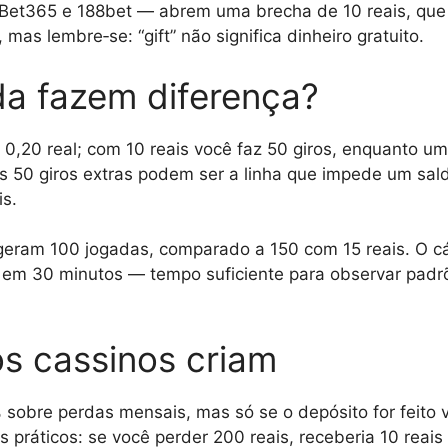
Bet365 e 188bet — abrem uma brecha de 10 reais, que e
mas lembre‑se: “gift” não significa dinheiro gratuito.
da fazem diferença?
 0,20 real; com 10 reais você faz 50 giros, enquanto 
s 50 giros extras podem ser a linha que impede um sal
is.
s geram 100 jogadas, comparado a 150 com 15 reais. O c
 em 30 minutos — tempo suficiente para observar padrõe
s cassinos criam
bre perdas mensais, mas só se o depósito for feito via
 práticos: se você perder 200 reais, receberia 10 rea