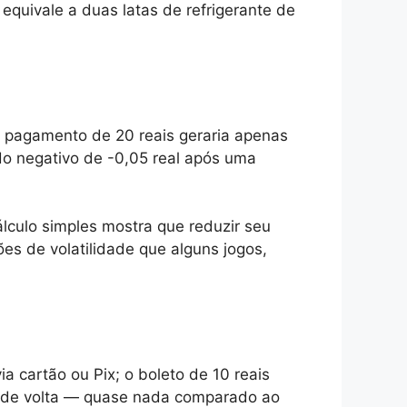
quivale a duas latas de refrigerante de
um pagamento de 20 reais geraria apenas
do negativo de -0,05 real após uma
álculo simples mostra que reduzir seu
s de volatilidade que alguns jogos,
 cartão ou Pix; o boleto de 10 reais
is de volta — quase nada comparado ao