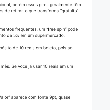
cional, porém esses giros geralmente têm
s de retirar, o que transforma “gratuito”
amentos frequentes, um “free spin” pode
conto de 5% em um supermercado.
ósito de 10 reais em boleto, pois ao
 mês. Se você já usar 10 reais em um
alor” aparece com fonte 9pt, quase