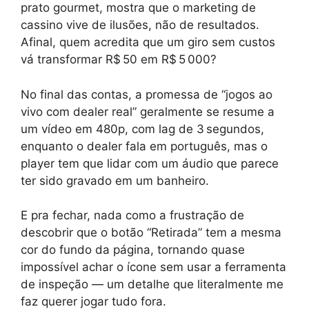
prato gourmet, mostra que o marketing de
cassino vive de ilusões, não de resultados.
Afinal, quem acredita que um giro sem custos
vá transformar R$ 50 em R$ 5 000?
No final das contas, a promessa de “jogos ao
vivo com dealer real” geralmente se resume a
um vídeo em 480p, com lag de 3 segundos,
enquanto o dealer fala em português, mas o
player tem que lidar com um áudio que parece
ter sido gravado em um banheiro.
E pra fechar, nada como a frustração de
descobrir que o botão “Retirada” tem a mesma
cor do fundo da página, tornando quase
impossível achar o ícone sem usar a ferramenta
de inspeção — um detalhe que literalmente me
faz querer jogar tudo fora.