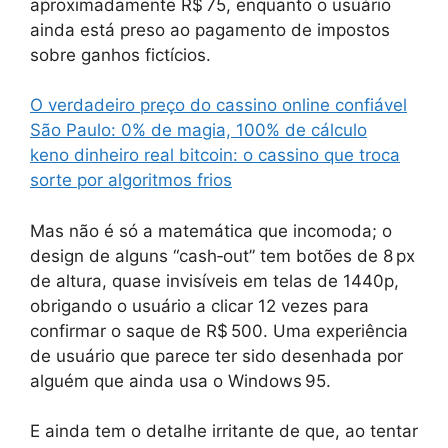
aproximadamente R$ 75, enquanto o usuário
ainda está preso ao pagamento de impostos
sobre ganhos fictícios.
O verdadeiro preço do cassino online confiável
São Paulo: 0% de magia, 100% de cálculo
keno dinheiro real bitcoin: o cassino que troca
sorte por algoritmos frios
Mas não é só a matemática que incomoda; o
design de alguns “cash‑out” tem botões de 8 px
de altura, quase invisíveis em telas de 1440p,
obrigando o usuário a clicar 12 vezes para
confirmar o saque de R$ 500. Uma experiência
de usuário que parece ter sido desenhada por
alguém que ainda usa o Windows 95.
E ainda tem o detalhe irritante de que, ao tentar