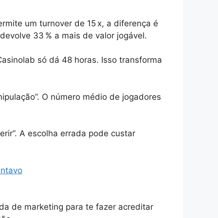
mite um turnover de 15 x, a diferença é
devolve 33 % a mais de valor jogável.
asinolab só dá 48 horas. Isso transforma
anipulação”. O número médio de jogadores
ferir”. A escolha errada pode custar
entavo
da de marketing para te fazer acreditar