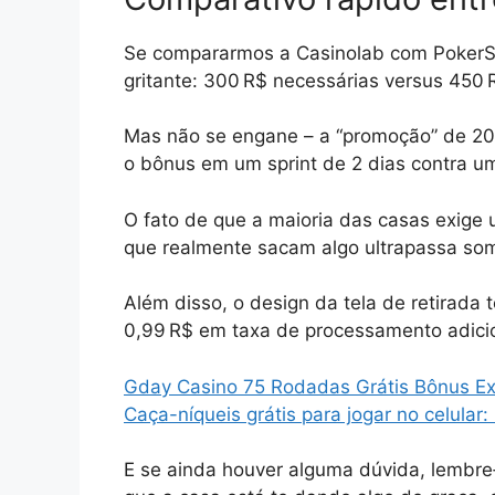
Se compararmos a Casinolab com PokerSta
gritante: 300 R$ necessárias versus 450 
Mas não se engane – a “promoção” de 20 
o bônus em um sprint de 2 dias contra 
O fato de que a maioria das casas exige
que realmente sacam algo ultrapassa s
Além disso, o design da tela de retirada t
0,99 R$ em taxa de processamento adicio
Gday Casino 75 Rodadas Grátis Bônus Ex
Caça-níqueis grátis para jogar no celular
E se ainda houver alguma dúvida, lembre‑s