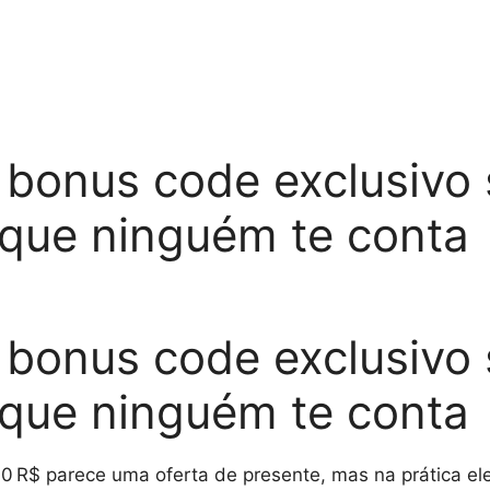
 bonus code exclusivo
 que ninguém te conta
 bonus code exclusivo
 que ninguém te conta
0 R$ parece uma oferta de presente, mas na prática el