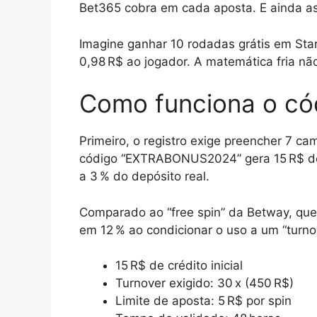
Bet365 cobra em cada aposta. E ainda ass
Imagine ganhar 10 rodadas grátis em Star
0,98 R$ ao jogador. A matemática fria nã
Como funciona o cód
Primeiro, o registro exige preencher 7 ca
código “EXTRABONUS2024” gera 15 R$ de c
a 3 % do depósito real.
Comparado ao “free spin” da Betway, que
em 12 % ao condicionar o uso a um “turnov
15 R$ de crédito inicial
Turnover exigido: 30 x (450 R$)
Limite de aposta: 5 R$ por spin