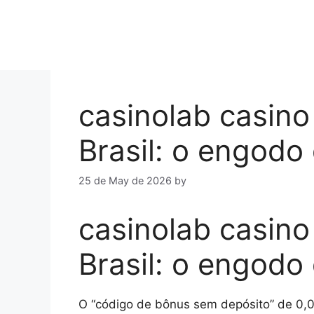
Skip
to
content
casinolab casino
Brasil: o engodo
25 de May de 2026
by
casinolab casino
Brasil: o engodo
O “código de bônus sem depósito” de 0,0