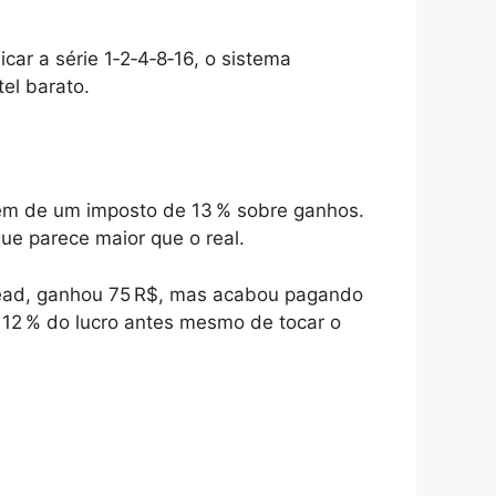
car a série 1‑2‑4‑8‑16, o sistema
el barato.
além de um imposto de 13 % sobre ganhos.
que parece maior que o real.
Dead, ganhou 75 R$, mas acabou pagando
u 12 % do lucro antes mesmo de tocar o