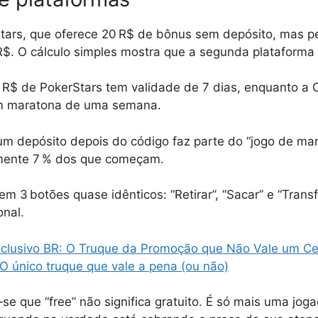
rs, que oferece 20 R$ de bônus sem depósito, mas per
R$. O cálculo simples mostra que a segunda plataforma 
R$ de PokerStars tem validade de 7 dias, enquanto a C
um maratona de uma semana.
 um depósito depois do código faz parte do “jogo de m
omente 7 % dos que começam.
em 3 botões quase idênticos: “Retirar”, “Sacar” e “Trans
nal.
clusivo BR: O Truque da Promoção que Não Vale um C
: O único truque que vale a pena (ou não)
e que “free” não significa gratuito. É só mais uma joga