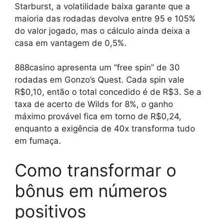
Starburst, a volatilidade baixa garante que a
maioria das rodadas devolva entre 95 e 105%
do valor jogado, mas o cálculo ainda deixa a
casa em vantagem de 0,5%.
888casino apresenta um “free spin” de 30
rodadas em Gonzo’s Quest. Cada spin vale
R$0,10, então o total concedido é de R$3. Se a
taxa de acerto de Wilds for 8%, o ganho
máximo provável fica em torno de R$0,24,
enquanto a exigência de 40x transforma tudo
em fumaça.
Como transformar o
bônus em números
positivos