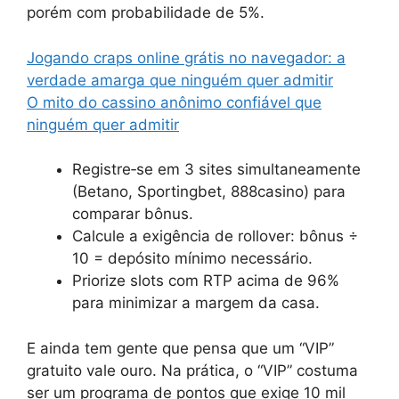
porém com probabilidade de 5%.
Jogando craps online grátis no navegador: a
verdade amarga que ninguém quer admitir
O mito do cassino anônimo confiável que
ninguém quer admitir
Registre‑se em 3 sites simultaneamente
(Betano, Sportingbet, 888casino) para
comparar bônus.
Calcule a exigência de rollover: bônus ÷
10 = depósito mínimo necessário.
Priorize slots com RTP acima de 96%
para minimizar a margem da casa.
E ainda tem gente que pensa que um “VIP”
gratuito vale ouro. Na prática, o “VIP” costuma
ser um programa de pontos que exige 10 mil