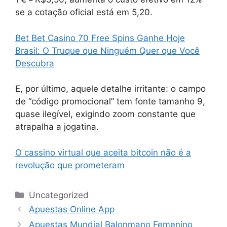
se a cotação oficial está em 5,20.
Bet Bet Casino 70 Free Spins Ganhe Hoje
Brasil: O Truque que Ninguém Quer que Você
Descubra
E, por último, aquele detalhe irritante: o campo
de “código promocional” tem fonte tamanho 9,
quase ilegível, exigindo zoom constante que
atrapalha a jogatina.
O cassino virtual que aceita bitcoin não é a
revolução que prometeram
Categories
Uncategorized
Apuestas Online App
Apuestas Mundial Balonmano Femenino