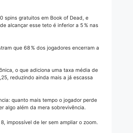
0 spins gratuitos em Book of Dead, e
e alcançar esse teto é inferior a 5 % nas
ostram que 68 % dos jogadores encerram a
rônica, o que adiciona uma taxa média de
6,25, reduzindo ainda mais a já escassa
ncia: quanto mais tempo o jogador perde
er algo além da mera sobrevivência.
8, impossível de ler sem ampliar o zoom.