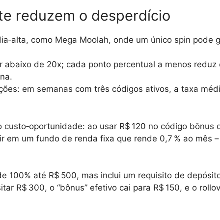
te reduzem o desperdício
dia‑alta, como Mega Moolah, onde um único spin pode 
ver abaixo de 20x; cada ponto percentual a menos redu
na.
es: em semanas com três códigos ativos, a taxa média
le o custo‐oportunidade: ao usar R$ 120 no código bônu
tir em um fundo de renda fixa que rende 0,7 % ao mês –
 100% até R$ 500, mas inclui um requisito de depósito 
tar R$ 300, o “bônus” efetivo cai para R$ 150, e o rollo