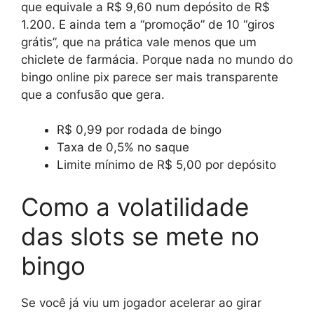
que equivale a R$ 9,60 num depósito de R$
1.200. E ainda tem a “promoção” de 10 “giros
grátis”, que na prática vale menos que um
chiclete de farmácia. Porque nada no mundo do
bingo online pix parece ser mais transparente
que a confusão que gera.
R$ 0,99 por rodada de bingo
Taxa de 0,5% no saque
Limite mínimo de R$ 5,00 por depósito
Como a volatilidade
das slots se mete no
bingo
Se você já viu um jogador acelerar ao girar