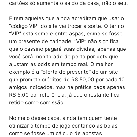
cartões só aumenta o saldo da casa, não o seu.
E tem aqueles que ainda acreditam que usar o
“código VIP” do site vai trocar a sorte. O termo
“VIP” está sempre entre aspas, como se fosse
um presente de caridade: “VIP” não significa
que o cassino pagará suas dívidas, apenas que
você será monitorado de perto por bots que
ajustam as odds em tempo real. O melhor
exemplo é a “oferta de presente” de um site
que promete créditos de R$ 50,00 por cada 10
amigos indicados, mas na prática paga apenas
R$ 5,00 por referência, já que o restante fica
retido como comissão.
No meio desse caos, ainda tem quem tente
otimizar o tempo de jogo contando as bolas
como se fosse um cálculo de apostas