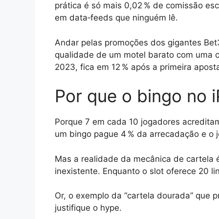
prática é só mais 0,02 % de comissão esc
em data‑feeds que ninguém lê.
Andar pelas promoções dos gigantes Bet
qualidade de um motel barato com uma ca
2023, fica em 12 % após a primeira apost
Por que o bingo no i
Porque 7 em cada 10 jogadores acreditam 
um bingo pague 4 % da arrecadação e o jog
Mas a realidade da mecânica de cartela é 
inexistente. Enquanto o slot oferece 20 l
Or, o exemplo da “cartela dourada” que 
justifique o hype.