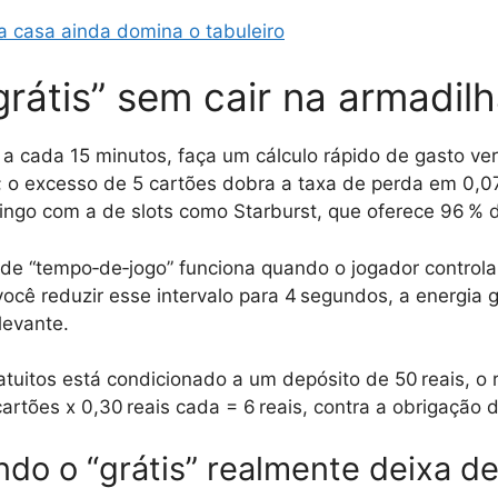
a casa ainda domina o tabuleiro
rátis” sem cair na armadil
; a cada 15 minutos, faça um cálculo rápido de gasto ve
; o excesso de 5 cartões dobra a taxa de perda em 0,0
ngo com a de slots como Starburst, que oferece 96 % d
de “tempo‑de‑jogo” funciona quando o jogador controla o
você reduzir esse intervalo para 4 segundos, a energia g
levante.
atuitos está condicionado a um depósito de 50 reais, o 
tões x 0,30 reais cada = 6 reais, contra a obrigação de
do o “grátis” realmente deixa de