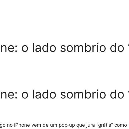
one: o lado sombrio do 
one: o lado sombrio do 
ngo no iPhone vem de um pop‑up que jura “grátis” como