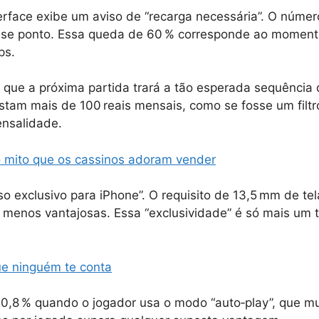
terface exibe um aviso de “recarga necessária”. O núme
sse ponto. Essa queda de 60 % corresponde ao momento
ps.
do que a próxima partida trará a tão esperada sequência
stam mais de 100 reais mensais, como se fosse um filtro
ensalidade.
 o mito que os cassinos adoram vender
o exclusivo para iPhone”. O requisito de 13,5 mm de tel
menos vantajosas. Essa “exclusividade” é só mais um t
que ninguém te conta
ra 0,8 % quando o jogador usa o modo “auto‑play”, que mu