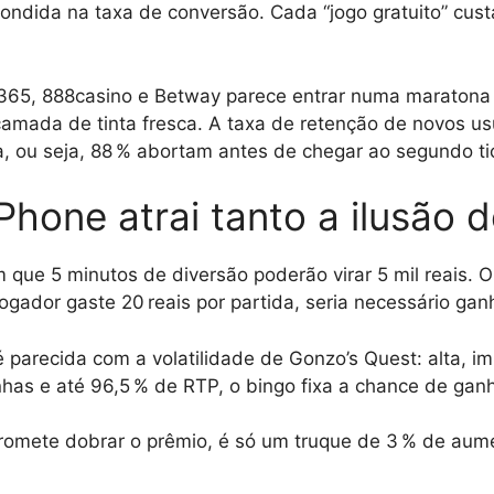
ondida na taxa de conversão. Cada “jogo gratuito” cus
365, 888casino e Betway parece entrar numa maratona 
mada de tinta fresca. A taxa de retenção de novos us
a, ou seja, 88 % abortam antes de chegar ao segundo ti
Phone atrai tanto a ilusão d
que 5 minutos de diversão poderão virar 5 mil reais. 
ador gaste 20 reais por partida, seria necessário ganha
parecida com a volatilidade de Gonzo’s Quest: alta, imp
inhas e até 96,5 % de RTP, o bingo fixa a chance de ga
promete dobrar o prêmio, é só um truque de 3 % de au