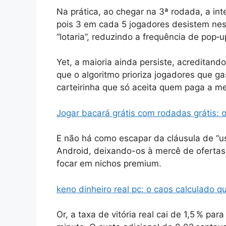
Na prática, ao chegar na 3ª rodada, a in
pois 3 em cada 5 jogadores desistem ne
“lotaria”, reduzindo a frequência de pop‑u
Yet, a maioria ainda persiste, acreditan
que o algoritmo prioriza jogadores que ga
carteirinha que só aceita quem paga a m
Jogar bacará grátis com rodadas grátis:
E não há como escapar da cláusula de “us
Android, deixando-os à mercê de ofertas 
focar em nichos premium.
k​eno dinheiro real pc: o caos calculado 
Or, a taxa de vitória real cai de 1,5 % pa