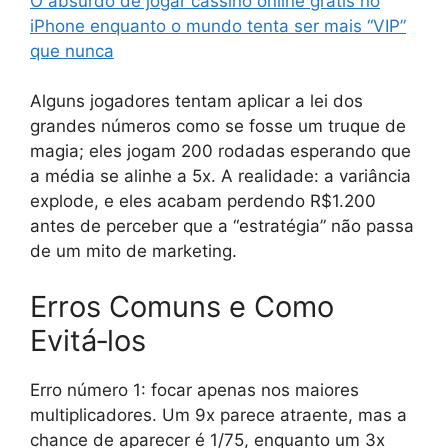
O absurdo de jogar cassino online grátis no
iPhone enquanto o mundo tenta ser mais “VIP”
que nunca
Alguns jogadores tentam aplicar a lei dos
grandes números como se fosse um truque de
magia; eles jogam 200 rodadas esperando que
a média se alinhe a 5x. A realidade: a variância
explode, e eles acabam perdendo R$1.200
antes de perceber que a “estratégia” não passa
de um mito de marketing.
Erros Comuns e Como
Evitá‑los
Erro número 1: focar apenas nos maiores
multiplicadores. Um 9x parece atraente, mas a
chance de aparecer é 1/75, enquanto um 3x