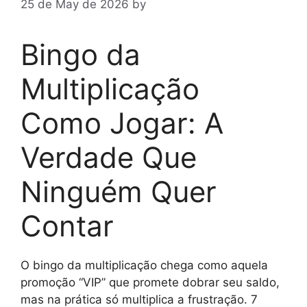
25 de May de 2026
by
Bingo da
Multiplicação
Como Jogar: A
Verdade Que
Ninguém Quer
Contar
O bingo da multiplicação chega como aquela
promoção “VIP” que promete dobrar seu saldo,
mas na prática só multiplica a frustração. 7