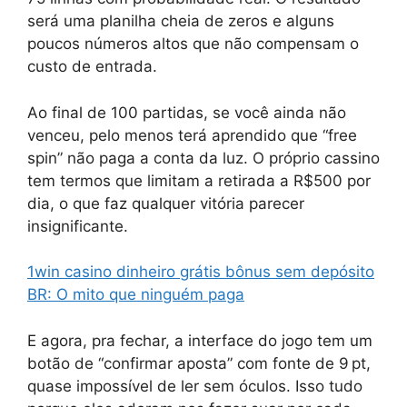
será uma planilha cheia de zeros e alguns
poucos números altos que não compensam o
custo de entrada.
Ao final de 100 partidas, se você ainda não
venceu, pelo menos terá aprendido que “free
spin” não paga a conta da luz. O próprio cassino
tem termos que limitam a retirada a R$500 por
dia, o que faz qualquer vitória parecer
insignificante.
1win casino dinheiro grátis bônus sem depósito
BR: O mito que ninguém paga
E agora, pra fechar, a interface do jogo tem um
botão de “confirmar aposta” com fonte de 9 pt,
quase impossível de ler sem óculos. Isso tudo