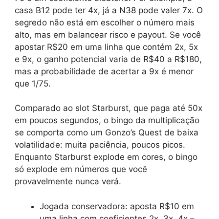
casa B12 pode ter 4x, já a N38 pode valer 7x. O
segredo não está em escolher o número mais
alto, mas em balancear risco e payout. Se você
apostar R$20 em uma linha que contém 2x, 5x
e 9x, o ganho potencial varia de R$40 a R$180,
mas a probabilidade de acertar a 9x é menor
que 1/75.
Comparado ao slot Starburst, que paga até 50x
em poucos segundos, o bingo da multiplicação
se comporta como um Gonzo’s Quest de baixa
volatilidade: muita paciência, poucos picos.
Enquanto Starburst explode em cores, o bingo
só explode em números que você
provavelmente nunca verá.
Jogada conservadora: aposta R$10 em
uma linha com coeficientes 2x, 3x, 4x –