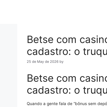
Skip
to
content
Betse com casin
cadastro: o truq
25 de May de 2026
by
Betse com casin
cadastro: o truq
Quando a gente fala de “bônus sem depós