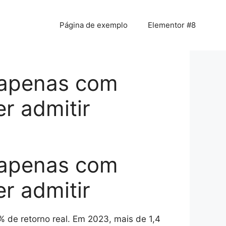
Página de exemplo
Elementor #8
 apenas com
r admitir
 apenas com
r admitir
 de retorno real. Em 2023, mais de 1,4