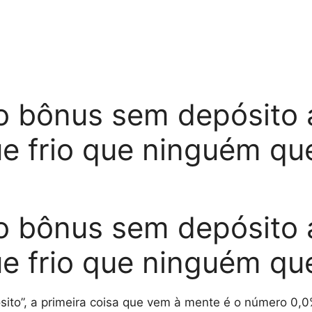
o bônus sem depósito
ue frio que ninguém que
o bônus sem depósito
ue frio que ninguém que
ito”, a primeira coisa que vem à mente é o número 0,0%