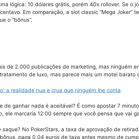
 lógica: 10 dólares grátis, porém 40x rollover. Se o j
entavo. Em comparação, a slot classic “Mega Joker” te
ue o “bônus”.
is de 2.000 publicações de marketing, mas ninguém ent
o tratamento de luxo, mas parece mais um motel barato
to: a realidade nua e crua que ninguém lhe conta
e de ganhar nada é aceitável? É como apostar 7 minut
io, ele marcaria 12:00 sempre que você pensa que vai g
 saque? No PokerStars, a taxa de aprovação de retirad
e bônus, paga 0,04 euros de taxa antes mesmo de cumprir