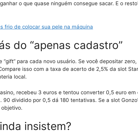
a ganhar o que quase ninguém consegue sacar. E o resto
is frio de colocar sua pele na máquina
rás do “apenas cadastro”
 “gift” para cada novo usuário. Se você depositar zero,
. Compare isso com a taxa de acerto de 2,5% da slot Sta
teria local.
sino, recebeu 3 euros e tentou converter 0,5 euro em ca
. 90 dividido por 0,5 dá 180 tentativas. Se a slot Gonz
objetivo.
inda insistem?