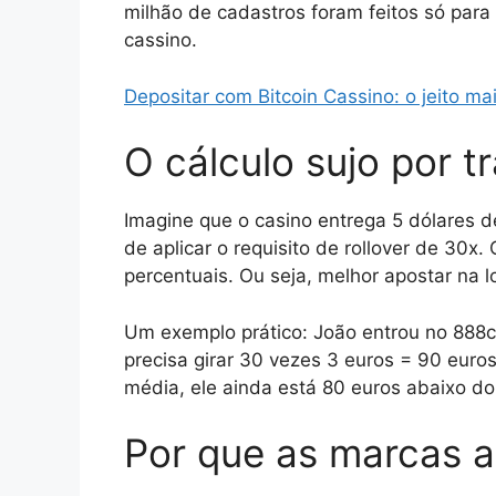
milhão de cadastros foram feitos só par
cassino.
Depositar com Bitcoin Cassino: o jeito ma
O cálculo sujo por t
Imagine que o casino entrega 5 dólares de
de aplicar o requisito de rollover de 30x
percentuais. Ou seja, melhor apostar na lo
Um exemplo prático: João entrou no 888ca
precisa girar 30 vezes 3 euros = 90 euros
média, ele ainda está 80 euros abaixo do 
Por que as marcas a