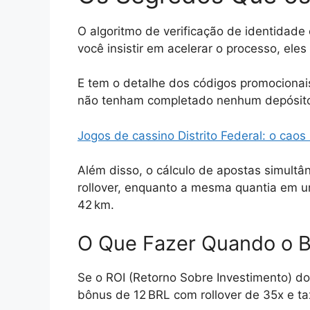
O algoritmo de verificação de identidade
você insistir em acelerar o processo, eles
E tem o detalhe dos códigos promociona
não tenham completado nenhum depósito. S
Jogos de cassino Distrito Federal: o caos
Além disso, o cálculo de apostas simult
rollover, enquanto a mesma quantia em 
42 km.
O Que Fazer Quando o B
Se o ROI (Retorno Sobre Investimento) do
bônus de 12 BRL com rollover de 35x e ta