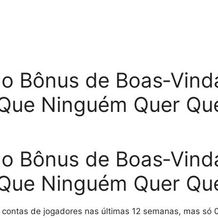
no Bônus de Boas‑Vind
e Que Ninguém Quer Qu
no Bônus de Boas‑Vind
e Que Ninguém Quer Qu
 contas de jogadores nas últimas 12 semanas, mas só 0