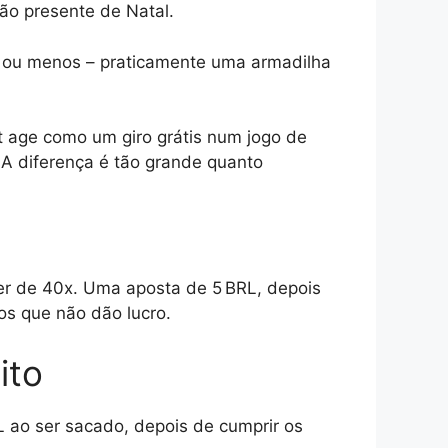
não presente de Natal.
% ou menos – praticamente uma armadilha
t age como um giro grátis num jogo de
 A diferença é tão grande quanto
ver de 40x. Uma aposta de 5 BRL, depois
os que não dão lucro.
ito
L ao ser sacado, depois de cumprir os