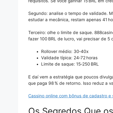
requisitos. Se você ganhar 15 BRL em créd
Segundo: analise o tempo de validade. M
estudar a mecânica, restam apenas 41 hor
Terceiro: olhe o limite de saque. 888casi
fazer 100 BRL de lucro, vai precisar de 5
Rollover médio: 30‑40x
Validade típica: 24‑72 horas
Limite de saque: 15‑250 BRL
E daí vem a estratégia que poucos divulg
que paga 98 % de retorno. Isso reduz a v
Cassino online com bônus de cadastro e 
Os Segredos Que o