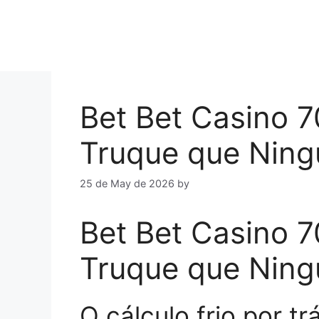
Skip
to
content
Bet Bet Casino 7
Truque que Nin
25 de May de 2026
by
Bet Bet Casino 7
Truque que Nin
O cálculo frio por tr