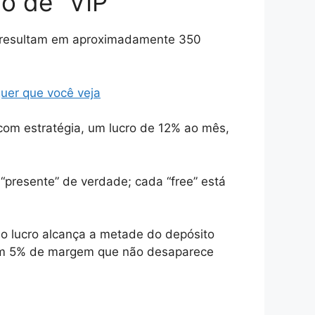
o de “VIP”
ros resultam em aproximadamente 350
uer que você veja
com estratégia, um lucro de 12% ao mês,
“presente” de verdade; cada “free” está
 o lucro alcança a metade do depósito
em um 5% de margem que não desaparece