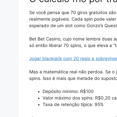
Se você pensa que 70 giros gratuitos são
realmente jogáveis. Cada spin pode valer
esperado de um slot como Gonzo’s Quest,
Bet Bet Casino, cujo nome lembra duas a
só então liberar 70 spins, o que eleva a 
Jogar blackjack com 20 reais e sobreviv
Mas a matemática real não perdoa. Se o 
spins. Isso é mais que metade do suposto 
Depósito mínimo: R$100
Valor máximo dos spins: R$0,20 c
Taxa de retenção típica: 95%