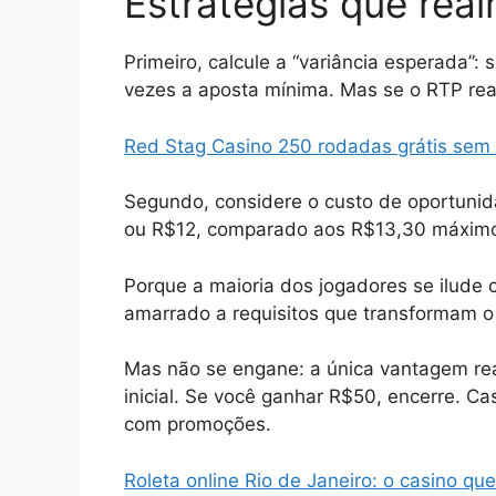
Estratégias que rea
Primeiro, calcule a “variância esperada”
vezes a aposta mínima. Mas se o RTP real
Red Stag Casino 250 rodadas grátis sem 
Segundo, considere o custo de oportunid
ou R$12, comparado aos R$13,30 máximos
Porque a maioria dos jogadores se ilude 
amarrado a requisitos que transformam o
Mas não se engane: a única vantagem real
inicial. Se você ganhar R$50, encerre. 
com promoções.
Roleta online Rio de Janeiro: o casino qu