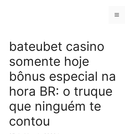
Skip
to
Menu
content
bateubet casino
somente hoje
bônus especial na
hora BR: o truque
que ninguém te
contou