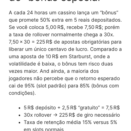
A cada 24 horas um cassino lança um “bônus”
que promete 50% extra em 5 reais depositados.
Se você coloca 5,00 R$, recebe 7,50 R$; porém
a taxa de rollover normalmente chega a 30x.
7,50 × 30 = 225 R$ de apostas obrigatórias para
liberar um único centavo de lucro. Comparado a
uma aposta de 10 R$ em Starburst, onde a
volatilidade é baixa, o bônus tem risco duas
vezes maior. And ainda, a maioria dos
jogadores não percebe que o retorno esperado
cai de 95% (slot padrão) para 85% (bônus com
condições).
5 R$ depósito + 2,5 R$ “gratuito” = 7,5 R$
30x rollover → 225 R$ de giro necessário
Taxa de retenção média 15% versus 5%
em slots normais