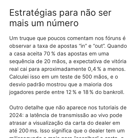
Estratégias para não ser
mais um número
Um truque que poucos comentam nos fóruns é
observar a taxa de apostas “in” e “out”. Quando
a casa aceita 70 % das apostas em uma
sequência de 20 mãos, a expectativa de vitória
real cai para aproximadamente 0,4 % a menos.
Calculei isso em um teste de 500 mãos, e o
desvio padrão mostrou que a maioria dos
jogadores perde entre 12 % e 18 % do bankroll.
Outro detalhe que não aparece nos tutoriais de
2024: a latência de transmissão ao vivo pode
atrasar a visualização da carta do dealer em
até 200 ms. Isso significa que o dealer tem um