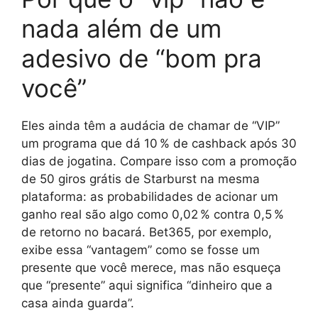
nada além de um
adesivo de “bom pra
você”
Eles ainda têm a audácia de chamar de “VIP”
um programa que dá 10 % de cashback após 30
dias de jogatina. Compare isso com a promoção
de 50 giros grátis de Starburst na mesma
plataforma: as probabilidades de acionar um
ganho real são algo como 0,02 % contra 0,5 %
de retorno no bacará. Bet365, por exemplo,
exibe essa “vantagem” como se fosse um
presente que você merece, mas não esqueça
que “presente” aqui significa “dinheiro que a
casa ainda guarda”.