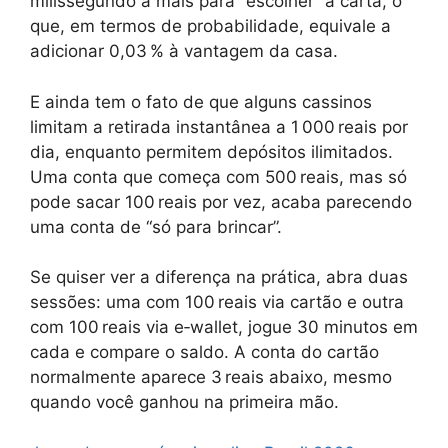
milissegundo a mais para “escolher” a carta, o
que, em termos de probabilidade, equivale a
adicionar 0,03 % à vantagem da casa.
E ainda tem o fato de que alguns cassinos
limitam a retirada instantânea a 1 000 reais por
dia, enquanto permitem depósitos ilimitados.
Uma conta que começa com 500 reais, mas só
pode sacar 100 reais por vez, acaba parecendo
uma conta de “só para brincar”.
Se quiser ver a diferença na prática, abra duas
sessões: uma com 100 reais via cartão e outra
com 100 reais via e‑wallet, jogue 30 minutos em
cada e compare o saldo. A conta do cartão
normalmente aparece 3 reais abaixo, mesmo
quando você ganhou na primeira mão.