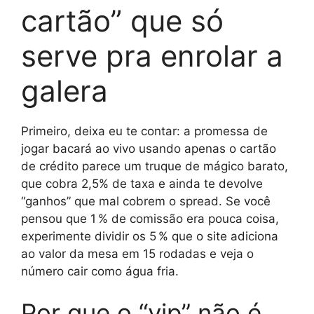
cartão” que só
serve pra enrolar a
galera
Primeiro, deixa eu te contar: a promessa de
jogar bacará ao vivo usando apenas o cartão
de crédito parece um truque de mágico barato,
que cobra 2,5% de taxa e ainda te devolve
“ganhos” que mal cobrem o spread. Se você
pensou que 1 % de comissão era pouca coisa,
experimente dividir os 5 % que o site adiciona
ao valor da mesa em 15 rodadas e veja o
número cair como água fria.
Por que o “vip” não é