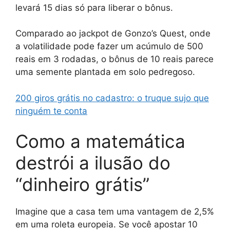
levará 15 dias só para liberar o bônus.
Comparado ao jackpot de Gonzo’s Quest, onde
a volatilidade pode fazer um acúmulo de 500
reais em 3 rodadas, o bônus de 10 reais parece
uma semente plantada em solo pedregoso.
200 giros grátis no cadastro: o truque sujo que
ninguém te conta
Como a matemática
destrói a ilusão do
“dinheiro grátis”
Imagine que a casa tem uma vantagem de 2,5%
em uma roleta europeia. Se você apostar 10