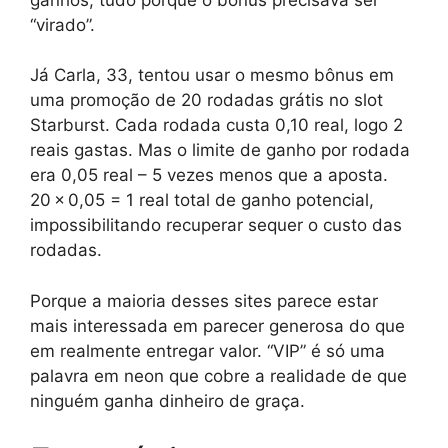
“virado”.
Já Carla, 33, tentou usar o mesmo bônus em
uma promoção de 20 rodadas grátis no slot
Starburst. Cada rodada custa 0,10 real, logo 2
reais gastas. Mas o limite de ganho por rodada
era 0,05 real – 5 vezes menos que a aposta.
20 × 0,05 = 1 real total de ganho potencial,
impossibilitando recuperar sequer o custo das
rodadas.
Porque a maioria desses sites parece estar
mais interessada em parecer generosa do que
em realmente entregar valor. “VIP” é só uma
palavra em neon que cobre a realidade de que
ninguém ganha dinheiro de graça.