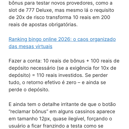
bônus para testar novos provedores, como a
slot de 777 Deluxe, mas mesmo lá o requisito
de 20x de risco transforma 10 reais em 200
reais de apostas obrigatórias.
Ranking bingo online 2026: o caos organizado
das mesas virtuais
Fazer a conta: 10 reais de bônus + 100 reais de
depósito necessário (se a exigência for 10x de
depósito) = 110 reais investidos. Se perder
tudo, o retorno efetivo é zero – e ainda se
perde o depósito.
E ainda tem o detalhe irritante de que o botão
“reclamar bônus” em alguns cassinos aparece
em tamanho 12px, quase ilegível, forçando o
usuário a ficar franzindo a testa como se