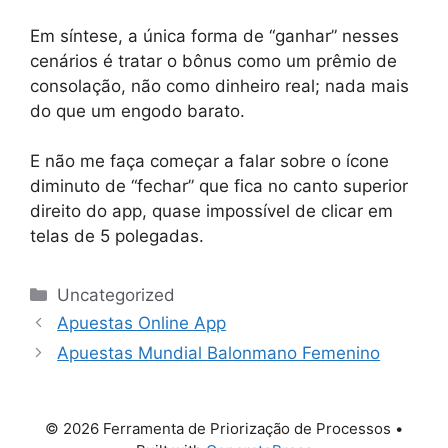
Em síntese, a única forma de “ganhar” nesses
cenários é tratar o bônus como um prêmio de
consolação, não como dinheiro real; nada mais
do que um engodo barato.
E não me faça começar a falar sobre o ícone
diminuto de “fechar” que fica no canto superior
direito do app, quase impossível de clicar em
telas de 5 polegadas.
Categories
Uncategorized
Apuestas Online App
Apuestas Mundial Balonmano Femenino
© 2026 Ferramenta de Priorização de Processos
•