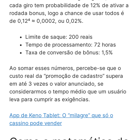
cada giro tem probabilidade de 12% de ativar a
rodada bonus, logo a chance de usar todos é
de 0,12⁴ ≈ 0,0002, ou 0,02%.
Limite de saque: 200 reais
Tempo de processamento: 72 horas
Taxa de conversão de bônus: 1,5%
Ao somar esses números, percebe-se que o
custo real da “promoção de cadastro” supera
em até 3 vezes o valor anunciado, se
considerarmos o tempo médio que um usuário
leva para cumprir as exigências.
App de Keno Tablet: O “milagre” que só o
cassino pode vender