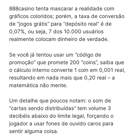
888casino tenta mascarar a realidade com
gráficos coloridos; porém, a taxa de conversão
de “jogos grátis” para “depósito real” é de
0,07%, ou seja, 7 dos 10.000 usuários
realmente colocam dinheiro de verdade.
Se você já tentou usar um “código de
promoção” que promete 200 “coins”, saiba que
o cálculo interno converte 1 coin em 0,001 real,
resultando em nada mais que 0,20 real – a
matemática não mente.
Um detalhe que poucos notam: o som de
“cartas sendo distribuídas” tem volume 3
decibéis abaixo do limite legal, forçando o
jogador a usar fones de ouvido caros para
sentir alguma coisa.