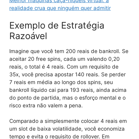
Melhor máquinas caça-níqueis virtual: a
realidade crua que ninguém quer admitir
Exemplo de Estratégia
Razoável
Imagine que você tem 200 reais de bankroll. Se
aceitar 20 free spins, cada um valendo 0,20
reais, o total é 4 reais. Com um requisito de
35x, você precisa apostar 140 reais. Se perder
7 reais em média ao longo dos spins, seu
bankroll líquido cai para 193 reais, ainda acima
do ponto de partida, mas o esforço mental e o
risco extra não valem a pena.
Comparado a simplesmente colocar 4 reais em
um slot de baixa volatilidade, você economiza
tempo e evita o requisito de rollover. Em