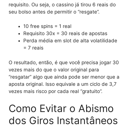
requisito. Ou seja, o cassino já tirou 6 reais do
seu bolso antes de permitir o “resgate”.
10 free spins = 1 real
Requisito 30x = 30 reais de apostas
Perda média em slot de alta volatilidade
= 7 reais
O resultado, então, é que você precisa jogar 30
vezes mais do que o valor original para
“resgatar” algo que ainda pode ser menor que a
aposta original. Isso equivale a um ciclo de 3,7
vezes mais risco por cada real “gratuito”.
Como Evitar o Abismo
dos Giros Instantâneos