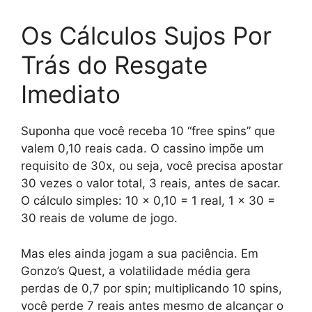
Os Cálculos Sujos Por
Trás do Resgate
Imediato
Suponha que você receba 10 “free spins” que
valem 0,10 reais cada. O cassino impõe um
requisito de 30x, ou seja, você precisa apostar
30 vezes o valor total, 3 reais, antes de sacar.
O cálculo simples: 10 × 0,10 = 1 real, 1 × 30 =
30 reais de volume de jogo.
Mas eles ainda jogam a sua paciência. Em
Gonzo’s Quest, a volatilidade média gera
perdas de 0,7 por spin; multiplicando 10 spins,
você perde 7 reais antes mesmo de alcançar o