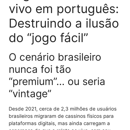
vivo em português:
Destruindo a ilusão
do “jogo fácil”
O cenário brasileiro
nunca foi tão
“premium”… ou seria
“vintage”
Desde 2021, cerca de 2,3 milhões de usuários
brasileiros migraram de cassinos físicos para
plataformas digitais, mas ainda carregam a