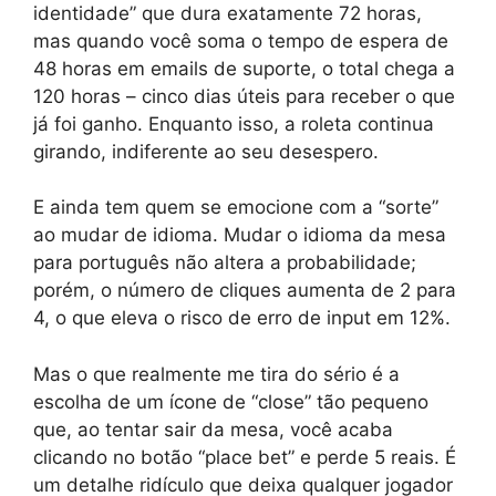
identidade” que dura exatamente 72 horas,
mas quando você soma o tempo de espera de
48 horas em emails de suporte, o total chega a
120 horas – cinco dias úteis para receber o que
já foi ganho. Enquanto isso, a roleta continua
girando, indiferente ao seu desespero.
E ainda tem quem se emocione com a “sorte”
ao mudar de idioma. Mudar o idioma da mesa
para português não altera a probabilidade;
porém, o número de cliques aumenta de 2 para
4, o que eleva o risco de erro de input em 12%.
Mas o que realmente me tira do sério é a
escolha de um ícone de “close” tão pequeno
que, ao tentar sair da mesa, você acaba
clicando no botão “place bet” e perde 5 reais. É
um detalhe ridículo que deixa qualquer jogador