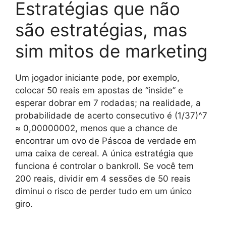
Estratégias que não
são estratégias, mas
sim mitos de marketing
Um jogador iniciante pode, por exemplo,
colocar 50 reais em apostas de “inside” e
esperar dobrar em 7 rodadas; na realidade, a
probabilidade de acerto consecutivo é (1/37)^7
≈ 0,00000002, menos que a chance de
encontrar um ovo de Páscoa de verdade em
uma caixa de cereal. A única estratégia que
funciona é controlar o bankroll. Se você tem
200 reais, dividir em 4 sessões de 50 reais
diminui o risco de perder tudo em um único
giro.