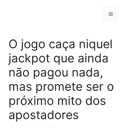
Skip
to
Menu
content
O jogo caça niquel
jackpot que ainda
não pagou nada,
mas promete ser o
próximo mito dos
apostadores