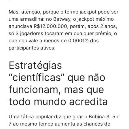
Mas, atenção, porque o termo jackpot pode ser
uma armadilha: no Betway, o jackpot máximo
anunciava R$12.000.000, porém, após 2 anos,
só 3 jogadores tocaram em qualquer prêmio, o
que equivale a menos de 0,0001% dos
participantes ativos.
Estratégias
“científicas” que não
funcionam, mas que
todo mundo acredita
Uma tática popular diz que girar o Bobina 3, 5 e
7 ao mesmo tempo aumenta as chances de