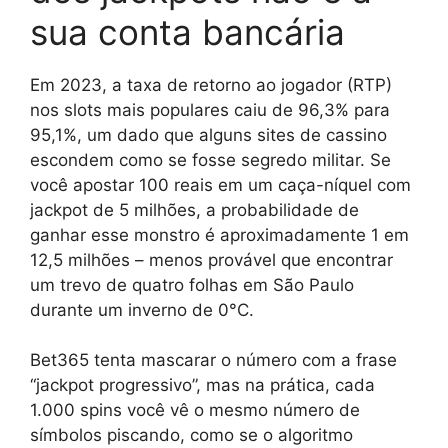
sua conta bancária
Em 2023, a taxa de retorno ao jogador (RTP)
nos slots mais populares caiu de 96,3% para
95,1%, um dado que alguns sites de cassino
escondem como se fosse segredo militar. Se
você apostar 100 reais em um caça-níquel com
jackpot de 5 milhões, a probabilidade de
ganhar esse monstro é aproximadamente 1 em
12,5 milhões – menos provável que encontrar
um trevo de quatro folhas em São Paulo
durante um inverno de 0°C.
Bet365 tenta mascarar o número com a frase
“jackpot progressivo”, mas na prática, cada
1.000 spins você vê o mesmo número de
símbolos piscando, como se o algoritmo