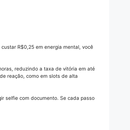
 custar R$0,25 em energia mental, você
oras, reduzindo a taxa de vitória em até
de reação, como em slots de alta
gir selfie com documento. Se cada passo