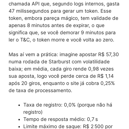
chamada API que, segundo logs internos, gasta
47 milissegundos para gerar um token. Esse
token, embora pareça mágico, tem validade de
apenas 8 minutos antes de expirar, o que
significa que, se você demorar 9 minutos para
ler o T&C, o token morre e você volta ao zero.
Mas aí vem a prática: imagine apostar R$ 57,30
numa rodada de Starburst com volatilidade
baixa; em média, cada giro rende 0,98 vezes
sua aposta, logo você perde cerca de R$ 1,14
após 20 giros, enquanto o site já cobra 0,25%
de taxa de processamento.
Taxa de registro: 0,0% (porque não há
registro)
Tempo de resposta médio: 0,7 s
Limite máximo de saque: R$ 2 500 por