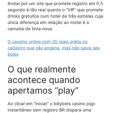
Andar por um site que promete registro em 0,5
segundo é tão real quanto o “VIP” que promete
drinks gratuitos num hotel de três estrelas cuja
única diferença em relação ao motel é a
camada de tinta nova.
O cassino online com 30 reais grátis no
cadastro que não engana, mas não salva seu
bolso
O que realmente
acontece quando
apertamos “play”
Ao clicar em “iniciar” o billybets casino jogo
instantâneo sem registro BR dispara uma