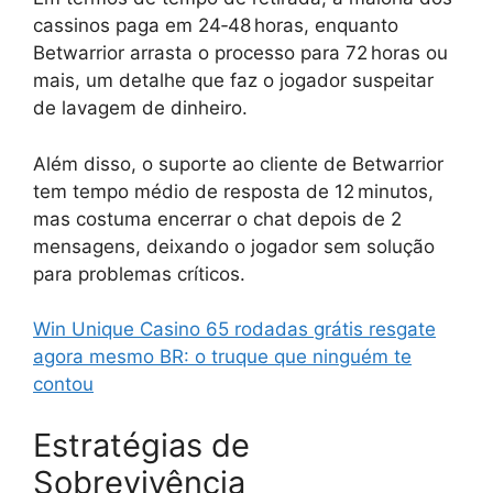
cassinos paga em 24‑48 horas, enquanto
Betwarrior arrasta o processo para 72 horas ou
mais, um detalhe que faz o jogador suspeitar
de lavagem de dinheiro.
Além disso, o suporte ao cliente de Betwarrior
tem tempo médio de resposta de 12 minutos,
mas costuma encerrar o chat depois de 2
mensagens, deixando o jogador sem solução
para problemas críticos.
Win Unique Casino 65 rodadas grátis resgate
agora mesmo BR: o truque que ninguém te
contou
Estratégias de
Sobrevivência