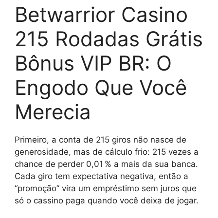
Betwarrior Casino
215 Rodadas Grátis
Bônus VIP BR: O
Engodo Que Você
Merecia
Primeiro, a conta de 215 giros não nasce de
generosidade, mas de cálculo frio: 215 vezes a
chance de perder 0,01 % a mais da sua banca.
Cada giro tem expectativa negativa, então a
“promoção” vira um empréstimo sem juros que
só o cassino paga quando você deixa de jogar.