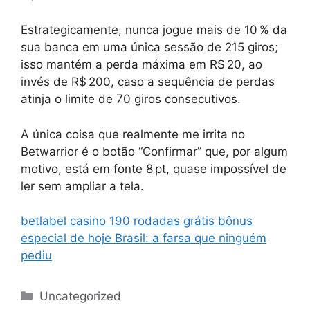
Estrategicamente, nunca jogue mais de 10 % da
sua banca em uma única sessão de 215 giros;
isso mantém a perda máxima em R$ 20, ao
invés de R$ 200, caso a sequência de perdas
atinja o limite de 70 giros consecutivos.
A única coisa que realmente me irrita no
Betwarrior é o botão “Confirmar” que, por algum
motivo, está em fonte 8 pt, quase impossível de
ler sem ampliar a tela.
betlabel casino 190 rodadas grátis bônus
especial de hoje Brasil: a farsa que ninguém
pediu
Categories
Uncategorized