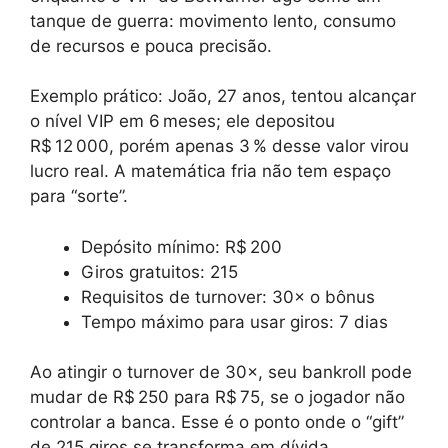
tanque de guerra: movimento lento, consumo
de recursos e pouca precisão.
Exemplo prático: João, 27 anos, tentou alcançar
o nível VIP em 6 meses; ele depositou
R$ 12 000, porém apenas 3 % desse valor virou
lucro real. A matemática fria não tem espaço
para “sorte”.
Depósito mínimo: R$ 200
Giros gratuitos: 215
Requisitos de turnover: 30× o bônus
Tempo máximo para usar giros: 7 dias
Ao atingir o turnover de 30×, seu bankroll pode
mudar de R$ 250 para R$ 75, se o jogador não
controlar a banca. Esse é o ponto onde o “gift”
de 215 giros se transforma em dívida.