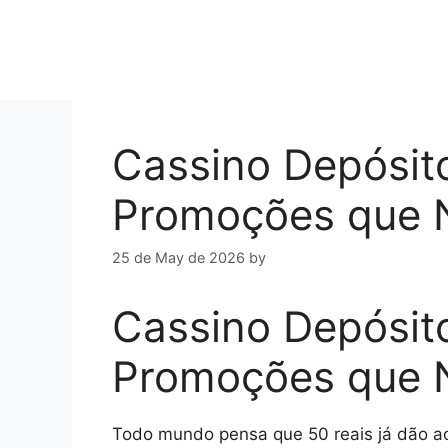
Skip
to
content
Cassino Depósito
Promoções que 
25 de May de 2026
by
Cassino Depósito
Promoções que 
Todo mundo pensa que 50 reais já dão ace