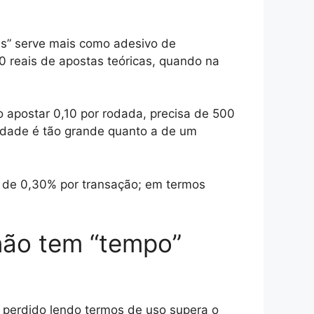
tis” serve mais como adesivo de
0 reais de apostas teóricas, quando na
o apostar 0,10 por rodada, precisa de 500
lidade é tão grande quanto a de um
a de 0,30% por transação; em termos
não tem “tempo”
o perdido lendo termos de uso supera o