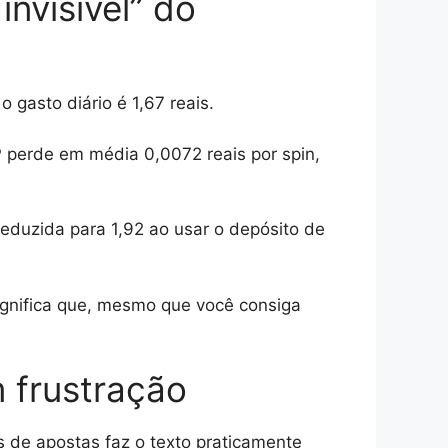
nvisível” do
 o gasto diário é 1,67 reais.
 perde em média 0,0072 reais por spin,
eduzida para 1,92 ao usar o depósito de
ignifica que, mesmo que você consiga
 frustração
s de apostas faz o texto praticamente