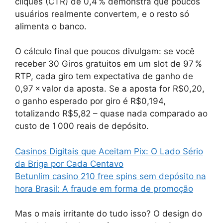
cliques (CTR) de 0,4 % demonstra que poucos
usuários realmente convertem, e o resto só
alimenta o banco.
O cálculo final que poucos divulgam: se você
receber 30 Giros gratuitos em um slot de 97 %
RTP, cada giro tem expectativa de ganho de
0,97 × valor da aposta. Se a aposta for R$0,20,
o ganho esperado por giro é R$0,194,
totalizando R$5,82 – quase nada comparado ao
custo de 1 000 reais de depósito.
Casinos Digitais que Aceitam Pix: O Lado Sério
da Briga por Cada Centavo
Betunlim casino 210 free spins sem depósito na
hora Brasil: A fraude em forma de promoção
Mas o mais irritante do tudo isso? O design do