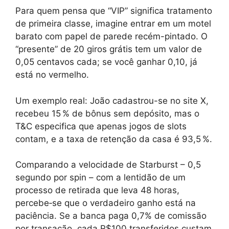
Para quem pensa que “VIP” significa tratamento
de primeira classe, imagine entrar em um motel
barato com papel de parede recém-pintado. O
“presente” de 20 giros grátis tem um valor de
0,05 centavos cada; se você ganhar 0,10, já
está no vermelho.
Um exemplo real: João cadastrou-se no site X,
recebeu 15 % de bônus sem depósito, mas o
T&C especifica que apenas jogos de slots
contam, e a taxa de retenção da casa é 93,5 %.
Comparando a velocidade de Starburst – 0,5
segundo por spin – com a lentidão de um
processo de retirada que leva 48 horas,
percebe‑se que o verdadeiro ganho está na
paciência. Se a banca paga 0,7% de comissão
por transação, cada R$100 transferidos custam