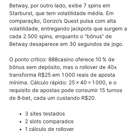
Betway, por outro lado, exibe 7 spins em
Starburst, que tem volatilidade média. Em
comparação, Gonzo’s Quest pulsa com alta
volatilidade, entregando jackpots que surgem a
cada 2.500 spins, enquanto o “bônus” de
Betway desaparece em 30 segundos de jogo.
O ponto crítico: 888casino oferece 10 % de
bônus sem depósito, mas o rollover de 40x
transforma R$25 em 1 000 reais de aposta
mínima. Cálculo rápido: 25 × 40 = 1 000, e o
requisito de apostas pode consumir 15 turnos
de 8‑bet, cada um custando R$20.
3 sites testados
2 slots comparados
1 cálculo de rollover