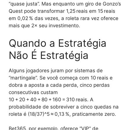
“quase justa”. Mas enquanto um giro de Gonzo’s
Quest pode transformar 1,25 reais em 15 reais
em 0,02 % das vezes, a roleta rara vez oferece
mais que 2× seu investimento.
Quando a Estratégia
Não É Estratégia
Alguns jogadores juram por sistemas de
“martingale”. Se você começa com 10 reais e
dobra a aposta a cada perda, cinco perdas
consecutivas custam
10 + 20 + 40 + 80 + 160 = 310 reais. A
probabilidade de sobreviver a cinco quedas na
roleta é (18/37)^5 ≈ 0,13 %, praticamente zero.
Bet365, por exemplo, oferece “VIP” de