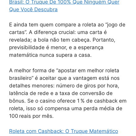
Brasil: O Truque De 100% Que Ninguém Quer
Que Você Descubra
E ainda tem quem compare a roleta ao “jogo de
cartas”. A diferença crucial: uma carta é
revelada; a bola não tem cabeça. Portanto,
previsibilidade é menor, e a esperança
matemática nunca supera a casa.
A melhor forma de “apostar em melhor roleta
brasileiro” é aceitar que a vantagem está nos
detalhes menores: número de giros por hora,
latência de rede e a taxa de conversão de
bônus. Se o casino oferece 1 % de cashback em
roleta, isso só compensa uma perda média de
100 reais por mês.
Roleta com Cashback: O Truque Matemático