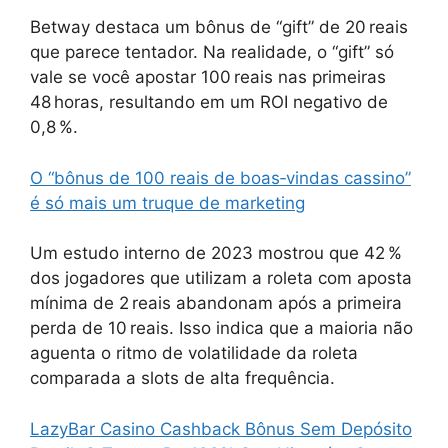
Betway destaca um bônus de “gift” de 20 reais
que parece tentador. Na realidade, o “gift” só
vale se você apostar 100 reais nas primeiras
48 horas, resultando em um ROI negativo de
0,8 %.
O “bônus de 100 reais de boas‑vindas cassino”
é só mais um truque de marketing
Um estudo interno de 2023 mostrou que 42 %
dos jogadores que utilizam a roleta com aposta
mínima de 2 reais abandonam após a primeira
perda de 10 reais. Isso indica que a maioria não
aguenta o ritmo de volatilidade da roleta
comparada a slots de alta frequência.
LazyBar Casino Cashback Bônus Sem Depósito