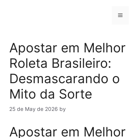
Skip
to
Menu
content
Apostar em Melhor
Roleta Brasileiro:
Desmascarando o
Mito da Sorte
25 de May de 2026
by
Apostar em Melhor