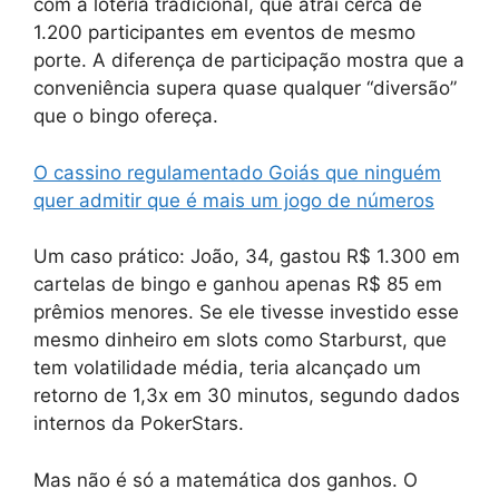
com a loteria tradicional, que atrai cerca de
1.200 participantes em eventos de mesmo
porte. A diferença de participação mostra que a
conveniência supera quase qualquer “diversão”
que o bingo ofereça.
O cassino regulamentado Goiás que ninguém
quer admitir que é mais um jogo de números
Um caso prático: João, 34, gastou R$ 1.300 em
cartelas de bingo e ganhou apenas R$ 85 em
prêmios menores. Se ele tivesse investido esse
mesmo dinheiro em slots como Starburst, que
tem volatilidade média, teria alcançado um
retorno de 1,3x em 30 minutos, segundo dados
internos da PokerStars.
Mas não é só a matemática dos ganhos. O