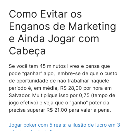
Como Evitar os
Enganos de Marketing
e Ainda Jogar com
Cabeça
Se você tem 45 minutos livres e pensa que
pode “ganhar” algo, lembre-se de que o custo
de oportunidade de não trabalhar naquele
período é, em média, R$ 28,00 por hora em
Salvador. Multiplique isso por 0,75 (tempo de
jogo efetivo) e veja que o “ganho” potencial
precisa superar R$ 21,00 para valer a pena.
Jogar poker com 5 reais: a ilusão de lucro em 3