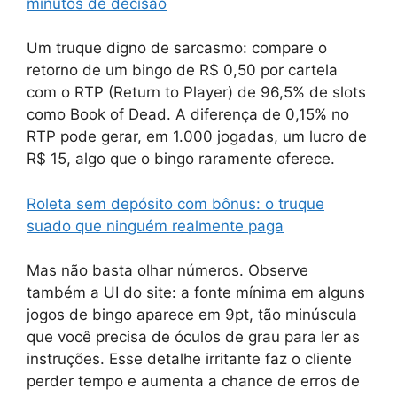
minutos de decisão
Um truque digno de sarcasmo: compare o
retorno de um bingo de R$ 0,50 por cartela
com o RTP (Return to Player) de 96,5% de slots
como Book of Dead. A diferença de 0,15% no
RTP pode gerar, em 1.000 jogadas, um lucro de
R$ 15, algo que o bingo raramente oferece.
Roleta sem depósito com bônus: o truque
suado que ninguém realmente paga
Mas não basta olhar números. Observe
também a UI do site: a fonte mínima em alguns
jogos de bingo aparece em 9pt, tão minúscula
que você precisa de óculos de grau para ler as
instruções. Esse detalhe irritante faz o cliente
perder tempo e aumenta a chance de erros de