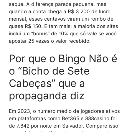
saque. A diferença parece pequena, mas
quando a conta chega a R$ 3.200 de lucro
mensal, esses centavos viram um rombo de
quase R$ 150. E tem mais: a maioria dos sites
inclui um “bonus” de 10% que só vale se você
apostar 25 vezes o valor recebido.
Por que o Bingo Não é
o “Bicho de Sete
Cabeças” que a
propaganda diz
Em 2023, o número médio de jogadores ativos
em plataformas como Bet365 e 888casino foi
de 7.842 por noite em Salvador. Compare isso